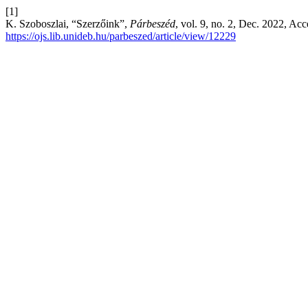
[1]
K. Szoboszlai, “Szerzőink”,
Párbeszéd
, vol. 9, no. 2, Dec. 2022, Ac
https://ojs.lib.unideb.hu/parbeszed/article/view/12229