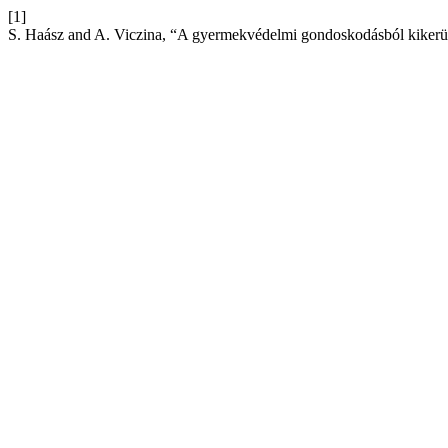
[1]
S. Haász and A. Viczina, “A gyermekvédelmi gondoskodásból kikerült