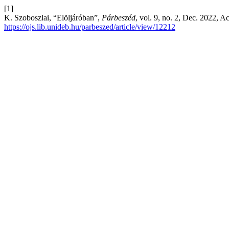
[1]
K. Szoboszlai, “Elöljáróban”,
Párbeszéd
, vol. 9, no. 2, Dec. 2022, A
https://ojs.lib.unideb.hu/parbeszed/article/view/12212