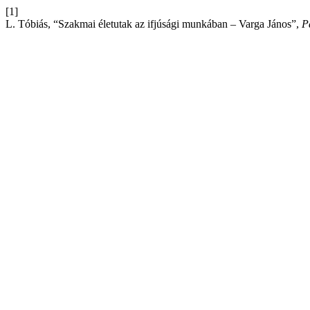
[1]
L. Tóbiás, “Szakmai életutak az ifjúsági munkában – Varga János”,
P