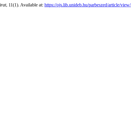
irat
, 11(1). Available at:
https://ojs.lib.unideb.hu/parbeszed/article/vie