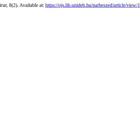
irat
, 8(2). Available at:
https://ojs.lib.unideb.hu/parbeszed/article/view