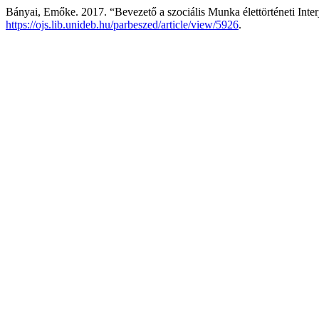
Bányai, Emőke. 2017. “Bevezető a szociális Munka élettörténeti Inte
https://ojs.lib.unideb.hu/parbeszed/article/view/5926
.