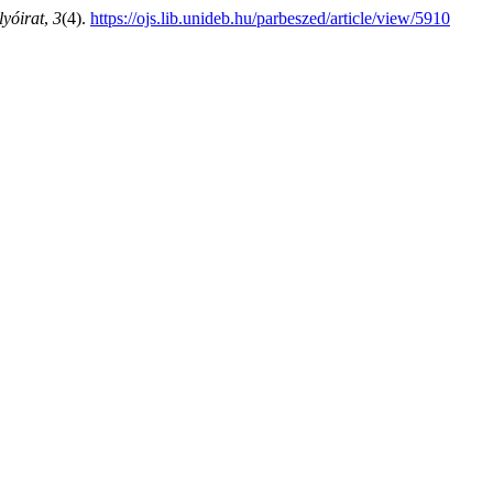
lyóirat
,
3
(4).
https://ojs.lib.unideb.hu/parbeszed/article/view/5910