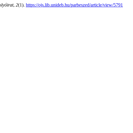
lyóirat
,
2
(1).
https://ojs.lib.unideb.hu/parbeszed/article/view/5791