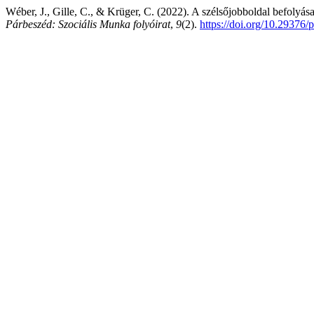
Wéber, J., Gille, C., & Krüger, C. (2022). A szélsőjobboldal befolyás
Párbeszéd: Szociális Munka folyóirat
,
9
(2).
https://doi.org/10.29376/