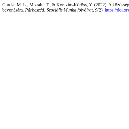
Garcia, M. L., Mizrahi, T., & Korazim-Kőrösy, Y. (2022). A közössé
bevonására.
Párbeszéd: Szociális Munka folyóirat
,
9
(2).
https://doi.o