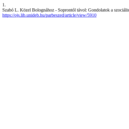
1.
Szabó L. Közel Bolognához - Soprontól távol: Gondolatok a szociáli
https://ojs.lib.unideb.hu/parbeszed/article/view/5910