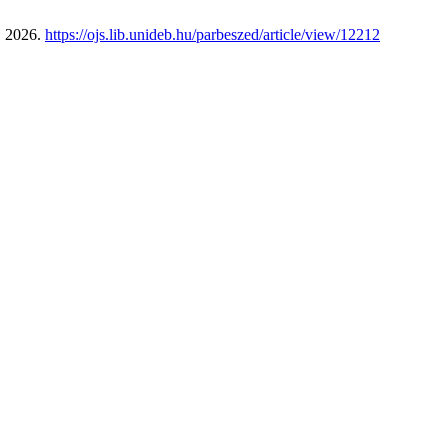
, 2026.
https://ojs.lib.unideb.hu/parbeszed/article/view/12212