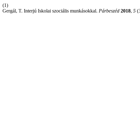
(1)
Gergál, T. Interjú Iskolai szociális munkásokkal.
Párbeszéd
2018
,
5
(3