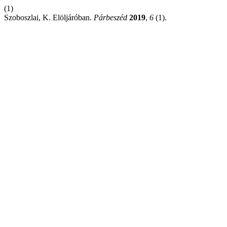
(1)
Szoboszlai, K. Elöljáróban.
Párbeszéd
2019
,
6
(1).