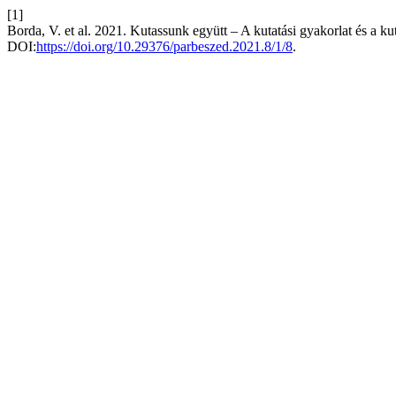
[1]
Borda, V. et al. 2021. Kutassunk együtt – A kutatási gyakorlat és a k
DOI:
https://doi.org/10.29376/parbeszed.2021.8/1/8
.