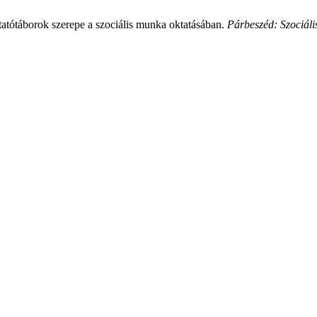
utatótáborok szerepe a szociális munka oktatásában.
Párbeszéd: Szociáli