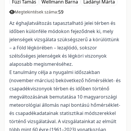
Füzi Tamás
Wellmann Barna
Ladányi Márta
59
Megtekintések száma:
Az éghajlatváltozás tapasztalható jelei térben és
időben különféle módokon fejeződnek ki, mely
jelenségek vizsgálata szükségszerű a körülöttünk
– a Föld légkörében – lezajlódó, sokszor
szélsőséges jelenségek és légköri viszonyok
alaposabb megismeréséhez.
E tanulmány célja a nyugalmi időszakban
(november-március) bekövetkező hőmérséklet- és
csapadékviszonyok térben és időben történő
megváltozásának bemutatása 10 magyarországi
meteorológiai állomás napi bontású hőmérséklet-
és csapadékadatainak statisztikai módszerekkel
történő vizsgálatával. A vizsgálatainkat az elmúlt
több mint 60 évre (1961–2023) vonatkozóan