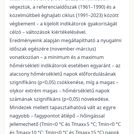
végeztük, a referenciaidőszak (1961–1990) és a
közelmúltbeli éghajlati ciklus (1991–2023) között
végbement – a kijelölt indikátorok gyakoriságát
célzó – változások kiértékelésével.
Eredményeink alapján megállapítható a nyugalmi
időszak egészére (november-március)
vonatkozóan – a minimum és a maximum
hőmérsékleti indikátorok esetében egyaránt – az
alacsony hőmérsékletű napok előfordulásának
szignifikáns (p<0,05) csökkenése, míg a magas –
olykor extrém magas – hőmérsékletű napok
számának szignifikáns (p<0,05) növekedése.
Mindezek mellett tapasztalhatóvá vált az egyre
nagyobb – fagypontot átlépő – hőingással
jellemezhető (Tmin<0 °C és Tmax≥5 °C; Tmin<0 °C
és Tmax≥10 °C; Tmin<0 °C és Tmax≥15 °C) napok