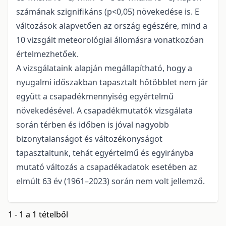
számának szignifikáns (p<0,05) növekedése is. E
változások alapvetően az ország egészére, mind a
10 vizsgált meteorológiai állomásra vonatkozóan
értelmezhetőek.
A vizsgálataink alapján megállapítható, hogy a
nyugalmi időszakban tapasztalt hőtöbblet nem jár
együtt a csapadékmennyiség egyértelmű
növekedésével. A csapadékmutatók vizsgálata
során térben és időben is jóval nagyobb
bizonytalanságot és változékonyságot
tapasztaltunk, tehát egyértelmű és egyirányba
mutató változás a csapadékadatok esetében az
elmúlt 63 év (1961–2023) során nem volt jellemző.
1 - 1 a 1 tételből