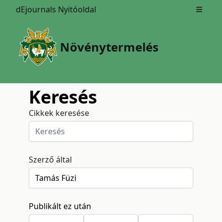
dEjournals Nyitóoldal
Open m
Növénytermelés
Keresés
Cikkek keresése
Szerző által
Publikált ez után