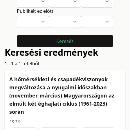
Publikált ez előtt
Keresés
Keresési eredmények
1 - 1 a 1 tételből
A hőmérsékleti és csapadékviszonyok
megváltozása a nyugalmi időszakban
(november-március) Magyarországon az
elmúlt két éghajlati ciklus (1961-2023)
során
35-76