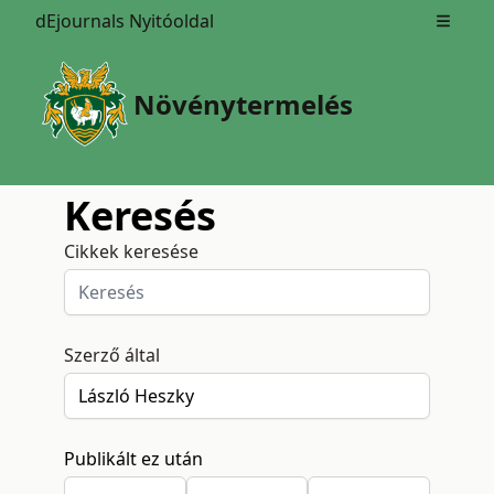
dEjournals Nyitóoldal
Open m
Növénytermelés
Keresés
Cikkek keresése
Szerző által
Publikált ez után