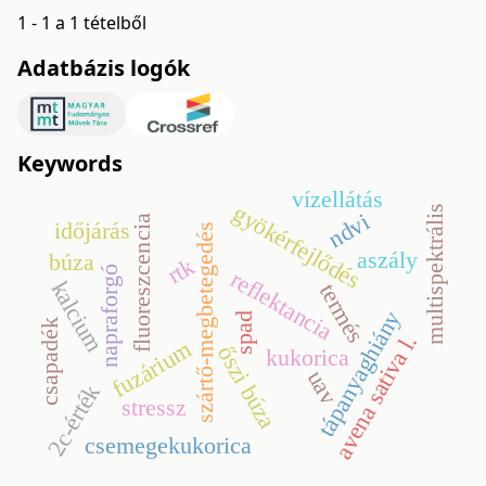
1 - 1 a 1 tételből
Adatbázis logók
Keywords
vízellátás
gyökérfejlődés
multispektrális
ndvi
fluoreszcencia
időjárás
szártő-megbetegedés
aszály
búza
rtk
napraforgó
reflektancia
kalcium
termés
tápanyaghiány
spad
csapadék
avena sativa l.
fuzárium
őszi búza
kukorica
uav
2c-érték
stressz
csemegekukorica