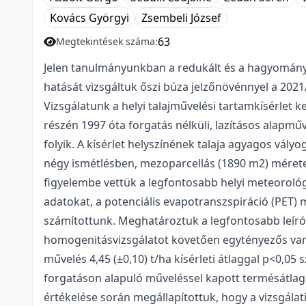
Kovács Györgyi
Zsembeli József
63
Megtekintések száma:
Jelen tanulmányunkban a redukált és a hagyomán
hatását vizsgáltuk őszi búza jelzőnövénnyel a 202
Vizsgálatunk a helyi talajművelési tartamkísérlet k
részén 1997 óta forgatás nélküli, lazításos alapm
folyik. A kísérlet helyszínének talaja agyagos vályo
négy ismétlésben, mezoparcellás (1890 m2) mérete
figyelembe vettük a legfontosabb helyi meteoroló
adatokat, a potenciális evapotranszspiráció (PET)
számítottunk. Meghatároztuk a legfontosabb leíró s
homogenitásvizsgálatot követően egytényezős varia
művelés 4,45 (±0,10) t/ha kísérleti átlaggal p<0,0
forgatáson alapuló műveléssel kapott termésátlago
értékelése során megállapítottuk, hogy a vizsgála