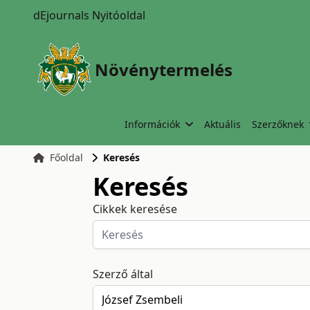
dEjournals Nyitóoldal
Növénytermelés
Információk
Aktuális
Szerzőknek
Főoldal
Keresés
Keresés
Cikkek keresése
Szerző által