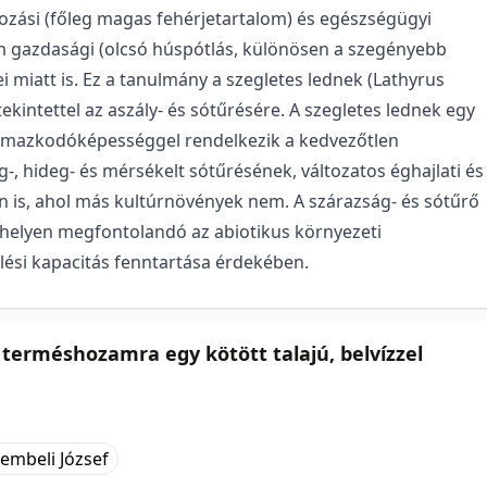
ozási (főleg magas fehérjetartalom) és egészségügyi
em gazdasági (olcsó húspótlás, különösen a szegényebb
 miatt is. Ez a tanulmány a szegletes lednek (Lathyrus
tekintettel az aszály- és sótűrésére. A szegletes lednek egy
kalmazkodóképességgel rendelkezik a kedvezőtlen
, hideg- és mérsékelt sótűrésének, változatos éghajlati és
en is, ahol más kultúrnövények nem. A szárazság- és sótűrő
k helyen megfontolandó az abiotikus környezeti
lési kapacitás fenntartása érdekében.
terméshozamra egy kötött talajú, belvízzel
embeli József