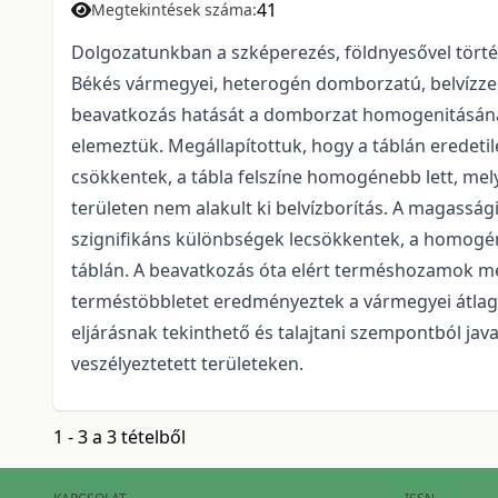
41
Megtekintések száma:
Dolgozatunkban a szképerezés, földnyesővel törté
Békés vármegyei, heterogén domborzatú, belvízzel
beavatkozás hatását a domborzat homogenitásána
elemeztük. Megállapítottuk, hogy a táblán eredeti
csökkentek, a tábla felszíne homogénebb lett, mel
területen nem alakult ki belvízborítás. A magass
szignifikáns különbségek lecsökkentek, a homo
táblán. A beavatkozás óta elért terméshozamok m
terméstöbbletet eredményeztek a vármegyei átlag
eljárásnak tekinthető és talajtani szempontból jav
veszélyeztetett területeken.
1 - 3 a 3 tételből