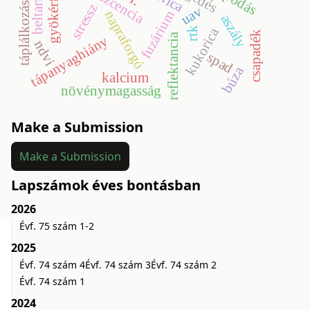
táplálkozás-élettan
beltartalom
stressz
uav
napraforgó
fuzárium
aszály
kukorica
rtk
csapadék
reflektancia
tápanyaghiány
ndvi
spad
búza
kalcium
növénymagasság
Make a Submission
Make a Submission
Lapszámok éves bontásban
2026
Évf. 75 szám 1-2
2025
Évf. 74 szám 4
Évf. 74 szám 3
Évf. 74 szám 2
Évf. 74 szám 1
2024