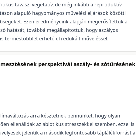
itikus tavaszi vegetatív, de még inkább a reproduktív
ántáson alapuló hagyományos művelési eljárások közötti
önbségeket. Ezen eredményeink alapján megerősítettük a
ző hatását, továbbá megállapítottuk, hogy aszályos
ns terméstöbblet érhető el redukált műveléssel.
ermesztésének perspektívái aszály- és sótűrésének
a klímaváltozás arra késztetnek bennünket, hogy olyan
 ellenállóak az abiotikus stresszekkel szemben, ezzel is
üvelyesek jelentik a második legfontosabb táplálékforrást a