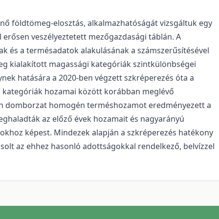
nő földtömeg-elosztás, alkalmazhatóságát vizsgáltuk egy
 erősen veszélyeztetett mezőgazdasági táblán. A
k és a termésadatok alakulásának a számszerűsítésével
leg kialakított magassági kategóriák szintkülönbségei
ynek hatására a 2020-ben végzett szkréperezés óta a
ági kategóriák hozamai között korábban meglévő
gén domborzat homogén terméshozamot eredményezett a
eghaladták az előző évek hozamait és nagyarányú
okhoz képest. Mindezek alapján a szkréperezés hatékony
asolt az ehhez hasonló adottságokkal rendelkező, belvízzel