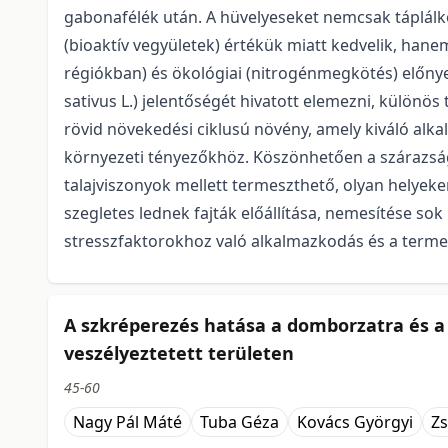
gabonafélék után. A hüvelyeseket nemcsak táplálk
(bioaktív vegyületek) értékük miatt kedvelik, han
régiókban) és ökológiai (nitrogénmegkötés) előnyei
sativus L.) jelentőségét hivatott elemezni, különös 
rövid növekedési ciklusú növény, amely kiváló al
környezeti tényezőkhöz. Köszönhetően a szárazság-
talajviszonyok mellett termeszthető, olyan helyek
szegletes lednek fajták előállítása, nemesítése so
stresszfaktorokhoz való alkalmazkodás és a terme
A szkréperezés hatása a domborzatra és a 
veszélyeztetett területen
45-60
Nagy Pál Máté
Tuba Géza
Kovács Györgyi
Zs