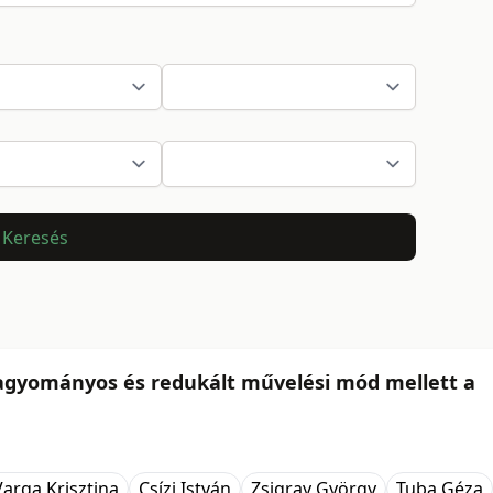
Keresés
hagyományos és redukált művelési mód mellett a
Varga Krisztina
Csízi István
Zsigray György
Tuba Géza