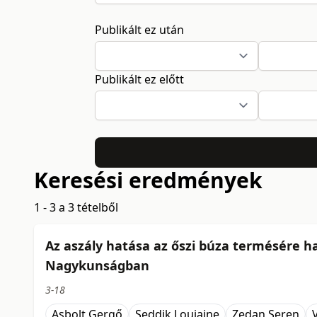
Publikált ez után
Publikált ez előtt
Keresési eredmények
1 - 3 a 3 tételből
Az aszály hatása az őszi búza termésére 
Nagykunságban
3-18
Asbolt Gergő
Seddik Loujaine
Zedan Seren