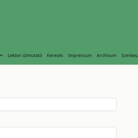
Lektori útmutató
Keresés
Impressum
Archívum
Szerkes