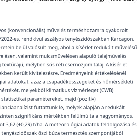
yos (konvencionális) művelés terméshozamra gyakorolt
1/2022-es, rendkívül aszályos tenyészidőszakban Karcagon.
eretein belül valósult meg, ahol a kísérlet redukált művelésű
űvelésen, valamint mulcsművelésen alapuló talajművelés
g textúrájú, mélyben sós réti csernozjom talaj. A kísérlet
kben került kivitelezésre. Eredményeink értékelésénél
giai adatokat, azaz a csapadékösszegeket és hőmérsékleti
 mértékét, melyekből klimatikus vízmérleget (CWB)
tatisztikai paramétereket, majd (pozitív)
nciaanalízist futtattunk le, melyek alapján a redukált
5 szinten szignifikáns mértékben felülmúlta a hagyományos,
t 3,62 (±0,29) t/ha. A meteorológiai adatok feldolgozása és
ti tenyészidőszak őszi búza termesztés szempontjából