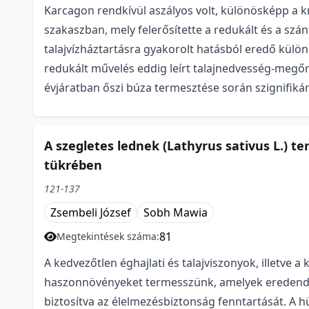
Karcagon rendkívül aszályos volt, különösképp a kr
szakaszban, mely felerősítette a redukált és a sz
talajvízháztartásra gyakorolt hatásból eredő kül
redukált művelés eddig leírt talajnedvesség-megőr
évjáratban őszi búza termesztése során szignifiká
A szegletes lednek (Lathyrus sativus L.) t
tükrében
121-137
Zsembeli József
Sobh Mawia
81
Megtekintések száma:
A kedvezőtlen éghajlati és talajviszonyok, illetve 
haszonnövényeket termesszünk, amelyek eredendően
biztosítva az élelmezésbiztonság fenntartását. A h