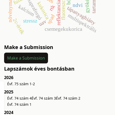
növénymagasság
fluoreszcencia
napraforgó
reflektancia
kukorica
ndvi
kalcium
rtk
tápanyaghiány
multispektrális
spad
2c-érték
stressz
uav
csemegekukorica
Make a Submission
Make a Submission
Lapszámok éves bontásban
2026
Évf. 75 szám 1-2
2025
Évf. 74 szám 4
Évf. 74 szám 3
Évf. 74 szám 2
Évf. 74 szám 1
2024