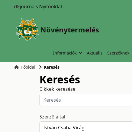
dEjournals Nyitóoldal
Növénytermelés
Információk
Aktuális
Szerzőknek
Főoldal
Keresés
Keresés
Cikkek keresése
Szerző által