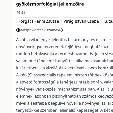
gyökérmorfológiai jellemzőire
19-34
Forgács Fanni Zsuzsa
Virág István Csaba
Kuta
48
Megtekintések száma:
A zab a világ egyik jelentős takarmány- és élelmis
növények gyökérzetének fejlődése meghatározó szer
módon befolyásolja a terméshozamot is. Jelen vizs
valamint e tápelemek együttes alkalmazásának hat
kísérletben, – a vízellátás kivételével – nem kontrol
A kén (S) esszenciális tápelem, hiszen többek közö
alapvető fontosságú a fehérjeszintézis során, val
növények védekezési mechanizmusaiban. A szilícium
elemnek, azonban bizonyíthatóan számos kedvező é
mivel a sejtfalba beépülve növeli a növények szilár
tényezőkkel szembeni ellenálló képességét. A két 