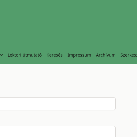
Lektori útmutató
Keresés
Impressum
Archívum
Szerkes