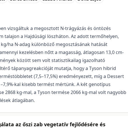
ben vizsgáltuk a megosztott N-trágyázás és öntözés
m talajon a Hajdúsági löszháton. Az adott termőhelyen,
 75 kg/ha N-adag különböző megosztásának hatását
alamennyi kezelésben nőtt a magasság, átlagosan 13,0 cm-
mények között sem volt statisztikailag igazolható
eltérő tápanyagreakcióját mutatja, hogy a Tyson hibrid
erméstöbbletet (7,5–17,5%) eredményezett, míg a Dessert
1–7,9%-kal kisebb termést mértünk. A két genotípus
mése 2868 kg-mal, a Tyson termése 2066 kg-mal volt nagyobb
lések átlagában.
álata az őszi zab vegetatív fejlődésére és