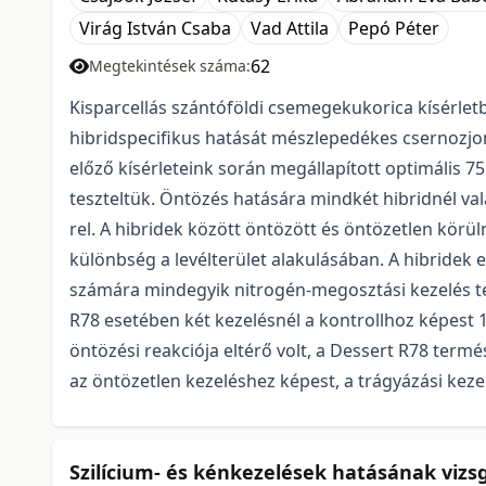
Virág István Csaba
Vad Attila
Pepó Péter
62
Megtekintések száma:
Kisparcellás szántóföldi csemegekukorica kísérlet
hibridspecifikus hatását mészlepedékes csernozjo
előző kísérleteink során megállapított optimális
teszteltük. Öntözés hatására mindkét hibridnél v
rel. A hibridek között öntözött és öntözetlen körül
különbség a levélterület alakulásában. A hibridek 
számára mindegyik nitrogén-megosztási kezelés t
R78 esetében két kezelésnél a kontrollhoz képest 
öntözési reakciója eltérő volt, a Dessert R78 ter
az öntözetlen kezeléshez képest, a trágyázási keze
Szilícium- és kénkezelések hatásának vizsg