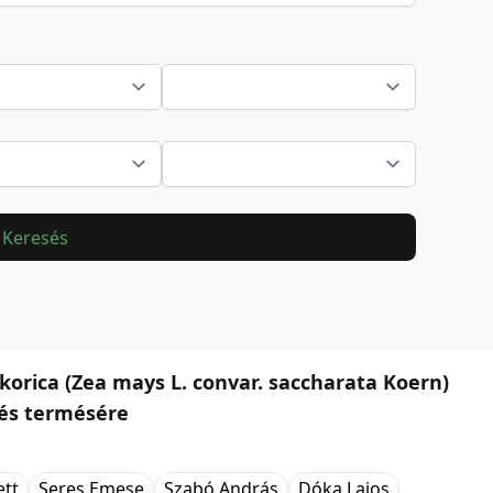
Keresés
rica (Zea mays L. convar. saccharata Koern)
 és termésére
tt
Seres Emese
Szabó András
Dóka Lajos