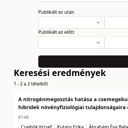
Publikált ez után
Publikált ez előtt
Keresési eredmények
1 - 2 a 2 tételből
A nitrogénmegosztás hatása a csemegekuko
hibridek növényfiziológiai tulajdonságaira
67-88
Csajbók József
Kutasy Erika
Ábrahám Éva Babe