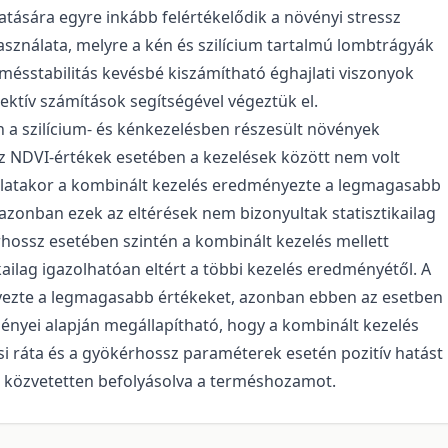
tására egyre inkább felértékelődik a növényi stressz
sználata, melyre a kén és szilícium tartalmú lombtrágyák
ermésstabilitás kevésbé kiszámítható éghajlati viszonyok
ektív számítások segítségével végeztük el.
 a szilícium- és kénkezelésben részesült növények
 NDVI-értékek esetében a kezelések között nem volt
latakor a kombinált kezelés eredményezte a legmagasabb
azonban ezek az eltérések nem bizonyultak statisztikailag
rhossz esetében szintén a kombinált kezelés mellett
ailag igazolhatóan eltért a többi kezelés eredményétől. A
ezte a legmagasabb értékeket, azonban ebben az esetben
ményei alapján megállapítható, hogy a kombinált kezelés
 ráta és a gyökérhossz paraméterek esetén pozitív hatást
al közvetetten befolyásolva a terméshozamot.