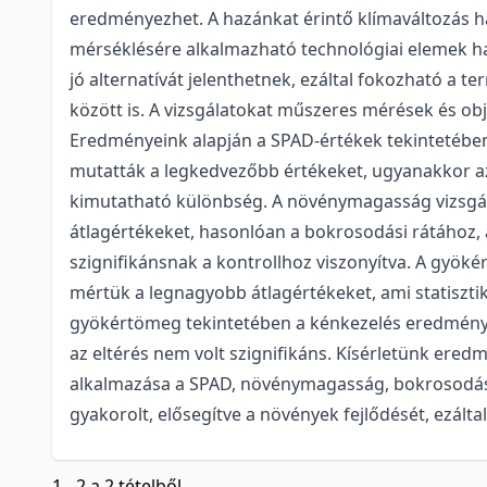
eredményezhet. A hazánkat érintő klímaváltozás ha
mérséklésére alkalmazható technológiai elemek ha
jó alternatívát jelenthetnek, ezáltal fokozható a t
között is. A vizsgálatokat műszeres mérések és obj
Eredményeink alapján a SPAD-értékek tekintetében
mutatták a legkedvezőbb értékeket, ugyanakkor az
kimutatható különbség. A növénymagasság vizsgá
átlagértékeket, hasonlóan a bokrosodási rátához, 
szignifikánsnak a kontrollhoz viszonyítva. A gyöké
mértük a legnagyobb átlagértékeket, ami statisztik
gyökértömeg tekintetében a kénkezelés eredmény
az eltérés nem volt szignifikáns. Kísérletünk ered
alkalmazása a SPAD, növénymagasság, bokrosodási
gyakorolt, elősegítve a növények fejlődését, ezált
1 - 2 a 2 tételből