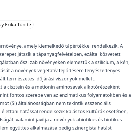
sy Erika Tünde
zernövénye, amely kiemelkedő tápértékkel rendelkezik. A
epet játszik a tápanyagfelvételben, ezáltal közvetett
gálatban őszi zab növényeken elemeztük a szilícium, a kén,
ását a növények vegetatív fejlődésére tenyészedényes
lált természetes időjárási viszonyok mellett.
tt a cisztein és a metionin aminosavak alkotórészeként
amint fontos szerepe van az enzimatikus folyamatokban és a
ot (Si) általánosságban nem tekintik esszenciális
lettani hatással rendelkezik kalászos kultúrák esetében,
dságát, valamint javítja a növények abiotikus és biotikus
elem együttes alkalmazása pedig szinergista hatást