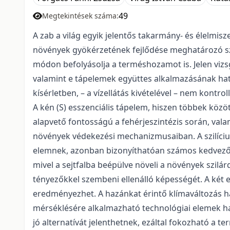
49
Megtekintések száma:
A zab a világ egyik jelentős takarmány- és élelmis
növények gyökérzetének fejlődése meghatározó szer
módon befolyásolja a terméshozamot is. Jelen vizs
valamint e tápelemek együttes alkalmazásának hat
kísérletben, – a vízellátás kivételével – nem kontrol
A kén (S) esszenciális tápelem, hiszen többek közö
alapvető fontosságú a fehérjeszintézis során, val
növények védekezési mechanizmusaiban. A szilícium
elemnek, azonban bizonyíthatóan számos kedvező é
mivel a sejtfalba beépülve növeli a növények szilár
tényezőkkel szembeni ellenálló képességét. A két 
eredményezhet. A hazánkat érintő klímaváltozás ha
mérséklésére alkalmazható technológiai elemek ha
jó alternatívát jelenthetnek, ezáltal fokozható a t