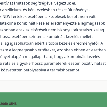
ektív számítások segítségével végeztük el.
 a szilícium- és kénkezelésben részesült növények
 NDVI-értékek esetében a kezelések között nem volt
latakor a kombinált kezelés eredményezte a legmagasabb
azonban ezek az eltérések nem bizonyultak statisztikailag
rhossz esetében szintén a kombinált kezelés mellett
ailag igazolhatóan eltért a többi kezelés eredményétől. A
ezte a legmagasabb értékeket, azonban ebben az esetben
ményei alapján megállapítható, hogy a kombinált kezelés
 ráta és a gyökérhossz paraméterek esetén pozitív hatást
al közvetetten befolyásolva a terméshozamot.
2060-8543