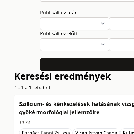
Publikált ez után
Publikált ez előtt
Keresési eredmények
1 - 1 a 1 tételből
Szilícium- és kénkezelések hatásának vizsg
gyökérmorfológiai jellemzőire
19-34
Forgács Fanni Zsuzsa
Virág István Csaba
Kuta