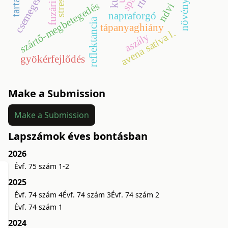
fuzárium
stressz
spad
rtk
szártő-megbetegedés
ndvi
napraforgó
reflektancia
tápanyaghiány
avena sativa l.
aszály
gyökérfejlődés
Make a Submission
Make a Submission
Lapszámok éves bontásban
2026
Évf. 75 szám 1-2
2025
Évf. 74 szám 4
Évf. 74 szám 3
Évf. 74 szám 2
Évf. 74 szám 1
2024