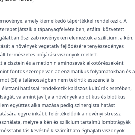
zernövénye, amely kiemelkedő tápértékkel rendelkezik. A
epet játszik a tápanyagfelvételben, ezáltal közvetett
gálatban őszi zab növényeken elemeztük a szilícium, a kén,
ását a növények vegetatív fejlődésére tenyészedényes
lált természetes időjárási viszonyok mellett.
tt a cisztein és a metionin aminosavak alkotórészeként
amint fontos szerepe van az enzimatikus folyamatokban és a
ot (Si) általánosságban nem tekintik esszenciális
lettani hatással rendelkezik kalászos kultúrák esetében,
dságát, valamint javítja a növények abiotikus és biotikus
elem együttes alkalmazása pedig szinergista hatást
tására egyre inkább felértékelődik a növényi stressz
sználata, melyre a kén és szilícium tartalmú lombtrágyák
ermésstabilitás kevésbé kiszámítható éghajlati viszonyok