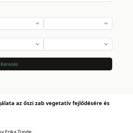
Keresés
álata az őszi zab vegetatív fejlődésére és
sy Erika Tünde