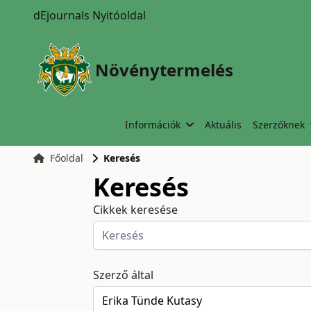
dEjournals Nyitóoldal
Növénytermelés
Információk
Aktuális
Szerzőknek
Főoldal
Keresés
Keresés
Cikkek keresése
Szerző által