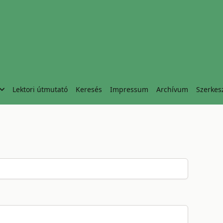
Lektori útmutató
Keresés
Impressum
Archívum
Szerkes