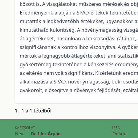
között is. A vizsgálatokat műszeres mérések és obj
Eredményeink alapján a SPAD-értékek tekintetében
mutatták a legkedvezőbb értékeket, ugyanakkor az
kimutatható különbség. A növénymagasság vizsgá
átlagértékeket, hasonlóan a bokrosodási rátához, 
szignifikánsnak a kontrollhoz viszonyítva. A gyöké
mértük a legnagyobb átlagértékeket, ami statisztik
gyökértömeg tekintetében a kénkezelés eredmény
az eltérés nem volt szignifikáns. Kísérletünk ered
alkalmazása a SPAD, növénymagasság, bokrosodási
gyakorolt, elősegítve a növények fejlődését, ezált
1 - 1 a 1 tételből
KAPCSOLAT
ISSN
Név
Dr. Illés Árpád
Online: