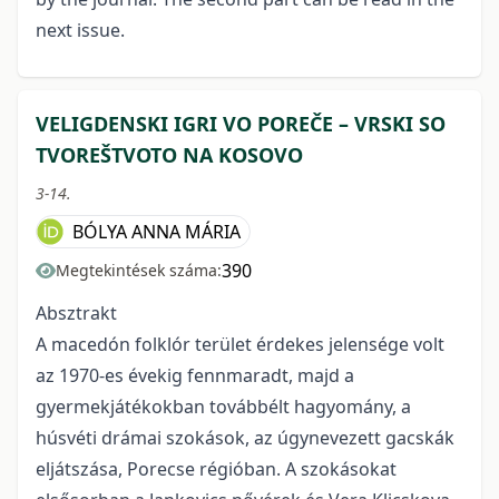
next issue.
VELIGDENSKI IGRI VO POREČE – VRSKI SO
TVOREŠTVOTO NA KOSOVO
3-14.
BÓLYA ANNA MÁRIA
390
Megtekintések száma:
Absztrakt
A macedón folklór terület érdekes jelensége volt
az 1970-es évekig fennmaradt, majd a
gyermekjátékokban továbbélt hagyomány, a
húsvéti drámai szokások, az úgynevezett gacskák
eljátszása, Porecse régióban. A szokásokat