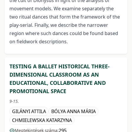
the cult of Dionysus in light of the analysis of
movement models. We examine separately the
two ritual dances that form the framework of the
play-serial. Finally, we describe the narrower
region where such dances could be found based
on fieldwork descriptions.
TESTING A BALLET HISTORICAL THREE-
DIMENSIONAL CLASSROOM AS AN
EDUCATIONAL, COLLABORATIVE AND
PROMOTIONAL SPACE
9-15.
GILÁNYI ATTILA
BÓLYA ANNA MÁRIA
CHMIELEWSKA KATARZYNA
295
Megtekintések száma: