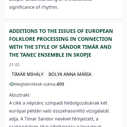
significance of rhythm.
ADDITIONS TO THE ISSUES OF EUROPEAN
FOLKLORE PROCESSING IN CONNECTION
WITH THE STYLE OF SÁNDOR TIMÁR AND
THE TANEC ENSEMBLE IN SKOPJE
21-32.
TIMÁR MIHÁLY
BÓLYA ANNA MÁRIA
499
Megtekintések száma:
Absztrakt
A cikk a néptánc színpadi feldolgozásának két
európai példán való összehasonlító vizsgálatát
adja. A Timár Sándor nevével fémjelzett, a
szakirodalom által újfolklorista irányzatnak