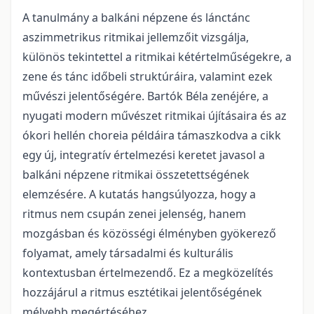
A tanulmány a balkáni népzene és lánctánc
aszimmetrikus ritmikai jellemzőit vizsgálja,
különös tekintettel a ritmikai kétértelműségekre, a
zene és tánc időbeli struktúráira, valamint ezek
művészi jelentőségére. Bartók Béla zenéjére, a
nyugati modern művészet ritmikai újításaira és az
ókori hellén choreia példáira támaszkodva a cikk
egy új, integratív értelmezési keretet javasol a
balkáni népzene ritmikai összetettségének
elemzésére. A kutatás hangsúlyozza, hogy a
ritmus nem csupán zenei jelenség, hanem
mozgásban és közösségi élményben gyökerező
folyamat, amely társadalmi és kulturális
kontextusban értelmezendő. Ez a megközelítés
hozzájárul a ritmus esztétikai jelentőségének
mélyebb megértéséhez.