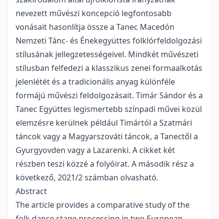
nevezett művészi koncepció legfontosabb
vonásait hasonlítja össze a Tanec Macedón
Nemzeti Tánc- és Énekegyüttes folklórfeldolgozási
stílusának jellegzetességeivel. Mindkét művészeti
stílusban felfedezi a klasszikus zenei formaalkotás
jelenlétét és a tradicionális anyag különféle
formájú művészi feldolgozásait. Timár Sándor és a
Tanec Együttes legismertebb színpadi művei közül
elemzésre kerülnek például Timártól a Szatmári
táncok vagy a Magyarszováti táncok, a Tanectől a
Gyurgyovden vagy a Lazarenki. A cikket két
részben teszi közzé a folyóirat. A második rész a
következő, 2021/2 számban olvasható.
Abstract
The article provides a comparative study of the
folk dance stage processing in two European