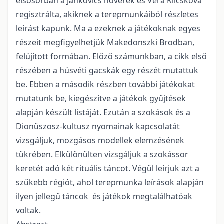
elsősorban a Jankovics nővérek és Vera Klicskova
regisztrálta, akiknek a terepmunkáiból részletes
leírást kapunk. Ma a ezeknek a játékoknak egyes
részeit megfigyelhetjük Makedonszki Brodban,
felújított formában. Előző számunkban, a cikk első
részében a húsvéti gacskák egy részét mutattuk
be. Ebben a második részben további játékokat
mutatunk be, kiegészítve a játékok gyűjtések
alapján készült listáját. Ezután a szokások és a
Dionüszosz-kultusz nyomainak kapcsolatát
vizsgáljuk, mozgásos modellek elemzésének
tükrében. Elkülönülten vizsgáljuk a szokássor
keretét adó két rituális táncot. Végül leírjuk azt a
szűkebb régiót, ahol terepmunka leírások alapján
ilyen jellegű táncok
és játékok megtalálhatóak
voltak.