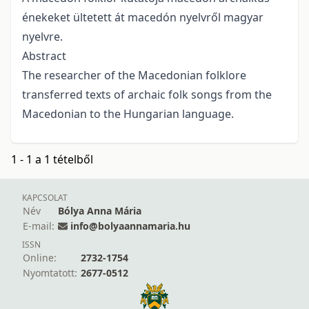
énekeket ültetett át macedón nyelvről magyar
nyelvre.
Abstract
The researcher of the Macedonian folklore
transferred texts of archaic folk songs from the
Macedonian to the Hungarian language.
1 - 1 a 1 tételből
KAPCSOLAT
Név
Bólya Anna Mária
E-mail:
info@bolyaannamaria.hu
ISSN
Online:
2732-1754
Nyomtatott:
2677-0512