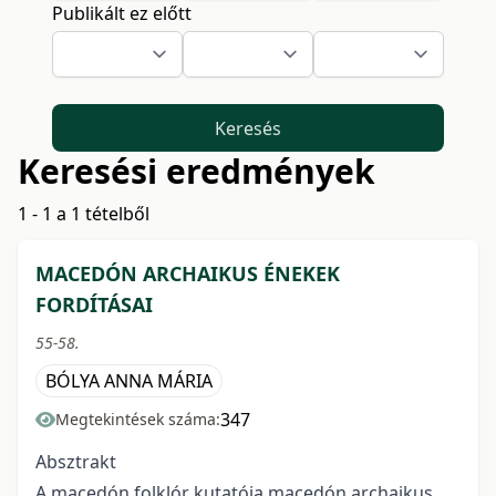
Publikált ez előtt
Keresés
Keresési eredmények
1 - 1 a 1 tételből
MACEDÓN ARCHAIKUS ÉNEKEK
FORDÍTÁSAI
55-58.
BÓLYA ANNA MÁRIA
347
Megtekintések száma:
Absztrakt
A macedón folklór kutatója macedón archaikus