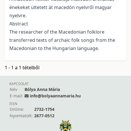
énekeket ültetett át macedón nyelvről magyar
nyelvre.
Abstract
The researcher of the Macedonian folklore
transferred texts of archaic folk songs from the
Macedonian to the Hungarian language.
1 - 1 a 1 tételből
KAPCSOLAT
Név
Bólya Anna Mária
E-mail:
info@bolyaannamaria.hu
ISSN
Online:
2732-1754
Nyomtatott:
2677-0512