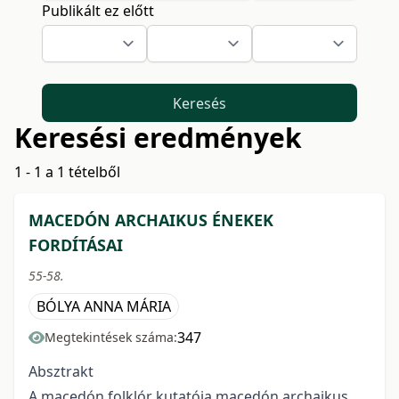
Publikált ez előtt
Keresés
Keresési eredmények
1 - 1 a 1 tételből
MACEDÓN ARCHAIKUS ÉNEKEK
FORDÍTÁSAI
55-58.
BÓLYA ANNA MÁRIA
347
Megtekintések száma:
Absztrakt
A macedón folklór kutatója macedón archaikus