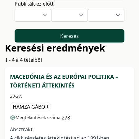
Publikált ez előtt
Keresés
Keresési eredmények
1 - 4 a 4 tételből
MACEDÓNIA ÉS AZ EURÓPAI POLITIKA –
TÖRTÉNETI ÁTTEKINTÉS
20-27.
HAMZA GÁBOR
278
Megtekintések száma:
Absztrakt
A cikk részletes áttekintést ad az 1991-ben