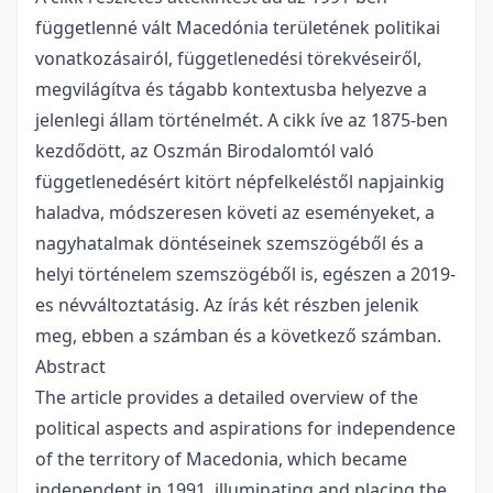
függetlenné vált Macedónia területének politikai
vonatkozásairól, függetlenedési törekvéseiről,
megvilágítva és tágabb kontextusba helyezve a
jelenlegi állam történelmét. A cikk íve az 1875-ben
kezdődött, az Oszmán Birodalomtól való
függetlenedésért kitört népfelkeléstől napjainkig
haladva, módszeresen követi az eseményeket, a
nagyhatalmak döntéseinek szemszögéből és a
helyi történelem szemszögéből is, egészen a 2019-
es névváltoztatásig. Az írás két részben jelenik
meg, ebben a számban és a következő számban.
Abstract
The article provides a detailed overview of the
political aspects and aspirations for independence
of the territory of Macedonia, which became
independent in 1991, illuminating and placing the