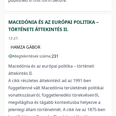
published in this form before.
MACEDÓNIA ÉS AZ EURÓPAI POLITIKA –
TÖRTÉNETI ÁTTEKINTÉS II.
13-27.
HAMZA GÁBOR
231
Megtekintések száma:
Macedónia és az európai politika – történeti
áttekintés II.
A cikk részletes áttekintést ad az 1991-ben
függetlenné vált Macedónia területének politikai
vonatkozásairól, függetlenedési törekvéseiről,
megvilágítva és tágabb kontextusba helyezve a
jelenlegi állam történelmét. A cikk íve az 1875-ben