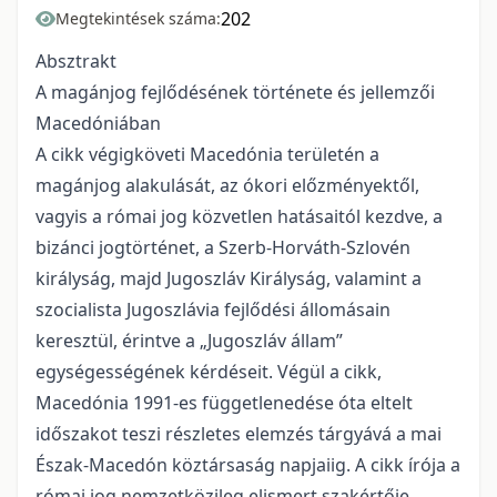
202
Megtekintések száma:
Absztrakt
A magánjog fejlődésének története és jellemzői
Macedóniában
A cikk végigköveti Macedónia területén a
magánjog alakulását, az ókori előzményektől,
vagyis a római jog közvetlen hatásaitól kezdve, a
bizánci jogtörténet, a Szerb-Horváth-Szlovén
királyság, majd Jugoszláv Királyság, valamint a
szocialista Jugoszlávia fejlődési állomásain
keresztül, érintve a „Jugoszláv állam”
egységességének kérdéseit. Végül a cikk,
Macedónia 1991-es függetlenedése óta eltelt
időszakot teszi részletes elemzés tárgyává a mai
Észak-Macedón köztársaság napjaiig. A cikk írója a
római jog nemzetközileg elismert szakértője.