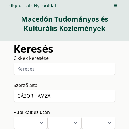
dEjournals Nyitóoldal
Open m
Macedón Tudományos és
Kulturális Közlemények
Keresés
Cikkek keresése
Szerző által
Publikált ez után