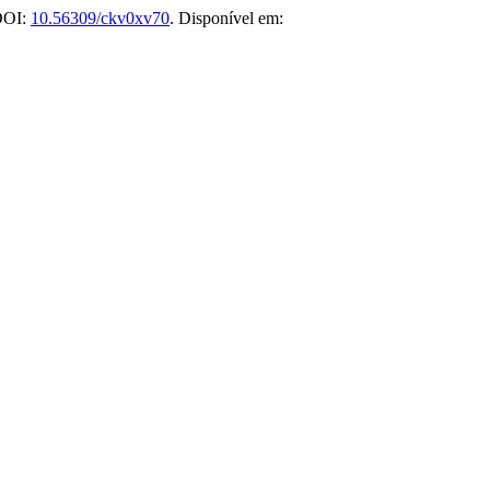
 DOI:
10.56309/ckv0xv70
. Disponível em: