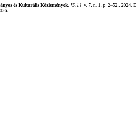
nyos és Kulturális Közlemények
,
[S. l.]
, v. 7, n. 1, p. 2–52., 2024.
2026.