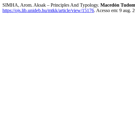
SIMHA, Arom. Aksak – Principles And Typology.
Macedón Tudomá
https://ojs.lib.unideb.hu/mtkk/article/view/15176
. Acesso em: 9 aug. 