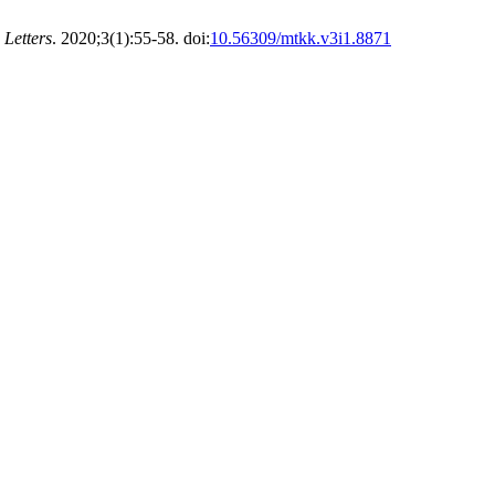
Letters
. 2020;3(1):55-58. doi:
10.56309/mtkk.v3i1.8871