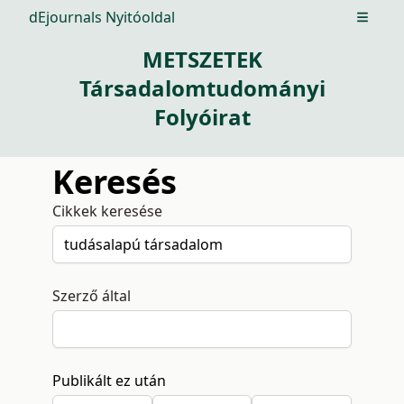
dEjournals Nyitóoldal
Open m
METSZETEK
Társadalomtudományi
Folyóirat
Keresés
Cikkek keresése
Szerző által
Publikált ez után