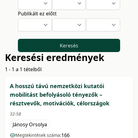
Publikált ez előtt
Keresés
Keresési eredmények
1 - 1 a 1 tételből
A hosszú távú nemzetközi kutatói
mobilitást befolyásoló tényezők –
résztvevők, motivációk, célországok
32-58
Jánosy Orsolya
166
Megtekintések száma: