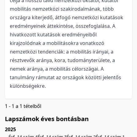
célja a hosszú távú nemzetközi oktatói, kutatói
mobilitás nemzetközi szakirodalmának, több
országra kiterjedő, átfogó nemzetközi kutatások
eredményeinek áttekintése, összefoglalása. A
hivatkozott kutatások eredményeiből
kirajzolódnak a mobilitásokra vonatkozó
nemzetközi tendenciák: a mobilitás irányai, a
résztvevők aránya, kora, tudományterülete, a
nemek aránya, a mobilitás célországai. A
tanulmány rámutat az országok közötti jelentős
különbségekre.
1 - 1 a 1 tételből
Lapszámok éves bontásban
2025
Évf. 14 szám 4
Évf. 14 szám 3
Évf. 14 szám 2
Évf. 14 szám 1