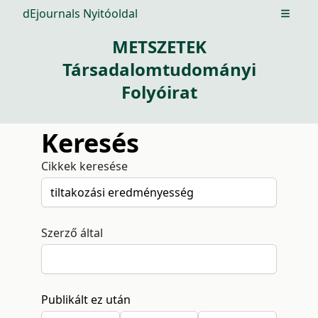
dEjournals Nyitóoldal
Open m
METSZETEK
Társadalomtudományi
Folyóirat
Keresés
Cikkek keresése
Szerző által
Publikált ez után