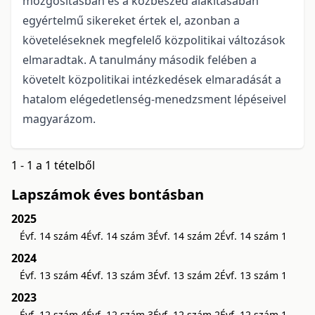
mozgósításban és a közbeszéd alakításában
egyértelmű sikereket értek el, azonban a
követeléseknek megfelelő közpolitikai változások
elmaradtak. A tanulmány második felében a
követelt közpolitikai intézkedések elmaradását a
hatalom elégedetlenség-menedzsment lépéseivel
magyarázom.
1 - 1 a 1 tételből
Lapszámok éves bontásban
2025
Évf. 14 szám 4
Évf. 14 szám 3
Évf. 14 szám 2
Évf. 14 szám 1
2024
Évf. 13 szám 4
Évf. 13 szám 3
Évf. 13 szám 2
Évf. 13 szám 1
2023
Évf. 12 szám 4
Évf. 12 szám 3
Évf. 12 szám 2
Évf. 12 szám 1