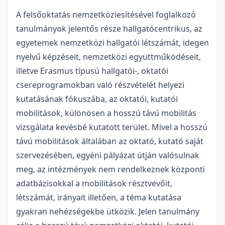
A felsőoktatás nemzetköziesítésével foglalkozó
tanulmányok jelentős része hallgatócentrikus, az
egyetemek nemzetközi hallgatói létszámát, idegen
nyelvű képzéseit, nemzetközi együttműködéseit,
illetve Erasmus típusú hallgatói-, oktatói
csereprogramokban való részvételét helyezi
kutatásának fókuszába, az oktatói, kutatói
mobilitások, különösen a hosszú távú mobilitás
vizsgálata kevésbé kutatott terület. Mivel a hosszú
távú mobilitások általában az oktató, kutató saját
szervezésében, egyéni pályázat útján valósulnak
meg, az intézmények nem rendelkeznek központi
adatbázisokkal a mobilitások résztvevőit,
létszámát, irányait illetően, a téma kutatása
gyakran nehézségekbe ütközik. Jelen tanulmány