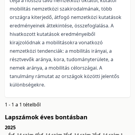
célja a hosszú távú nemzetközi oktatói, kutatói
mobilitás nemzetközi szakirodalmának, több
országra kiterjedő, átfogó nemzetközi kutatások
eredményeinek áttekintése, összefoglalása. A
hivatkozott kutatások eredményeiből
kirajzolódnak a mobilitásokra vonatkozó
nemzetközi tendenciák: a mobilitás irányai, a
résztvevők aránya, kora, tudományterülete, a
nemek aránya, a mobilitás célországai. A
tanulmány rámutat az országok közötti jelentős
különbségekre.
1 - 1 a 1 tételből
Lapszámok éves bontásban
2025
Évf. 14 szám 4
Évf. 14 szám 3
Évf. 14 szám 2
Évf. 14 szám 1