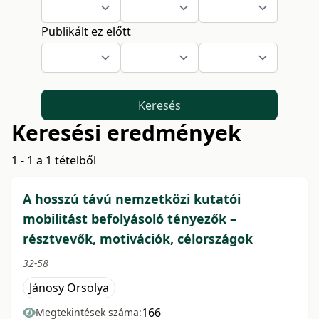
Publikált ez előtt
Keresés
Keresési eredmények
1 - 1 a 1 tételből
A hosszú távú nemzetközi kutatói
mobilitást befolyásoló tényezők –
résztvevők, motivációk, célországok
32-58
Jánosy Orsolya
166
Megtekintések száma: