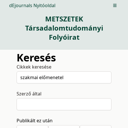
dEjournals Nyitóoldal
Open m
METSZETEK
Társadalomtudományi
Folyóirat
Keresés
Cikkek keresése
Szerző által
Publikált ez után