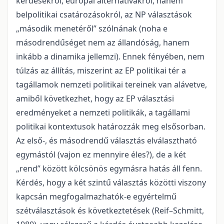
kérdésekről, európai alternatívákról, hanem
belpolitikai csatározásokról, az NP választások
„második menetéről” szólnának (noha e
másodrendűséget nem az állandóság, hanem
inkább a dinamika jellemzi). Ennek fényében, nem
túlzás az állítás, miszerint az EP politikai tér a
tagállamok nemzeti politikai tereinek van alávetve,
amiből következhet, hogy az EP választási
eredményeket a nemzeti politikák, a tagállami
politikai kontextusok határozzák meg elsősorban.
Az első-, és másodrendű választás elválasztható
egymástól (vajon ez mennyire éles?), de a két
„rend” között kölcsönös egymásra hatás áll fenn.
Kérdés, hogy a két szintű választás közötti viszony
kapcsán megfogalmazhatók-e egyértelmű
szétválasztások és következtetések (Reif–Schmitt,