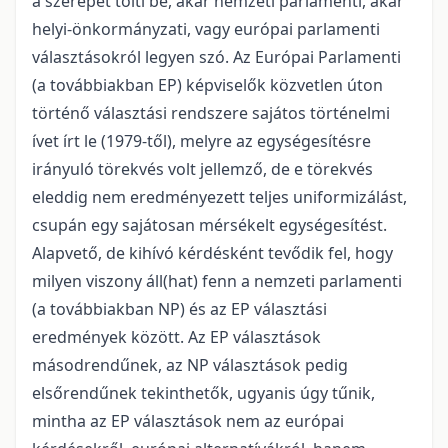
a szerepet tölti be, akár nemzeti parlamenti, akár
helyi-önkormányzati, vagy európai parlamenti
választásokról legyen szó. Az Európai Parlamenti
(a továbbiakban EP) képviselők közvetlen úton
történő választási rendszere sajátos történelmi
ívet írt le (1979-től), melyre az egységesítésre
irányuló törekvés volt jellemző, de e törekvés
eleddig nem eredményezett teljes uniformizálást,
csupán egy sajátosan mérsékelt egységesítést.
Alapvető, de kihívó kérdésként tevődik fel, hogy
milyen viszony áll(hat) fenn a nemzeti parlamenti
(a továbbiakban NP) és az EP választási
eredmények között. Az EP választások
másodrendűnek, az NP választások pedig
elsőrendűnek tekinthetők, ugyanis úgy tűnik,
mintha az EP választások nem az európai