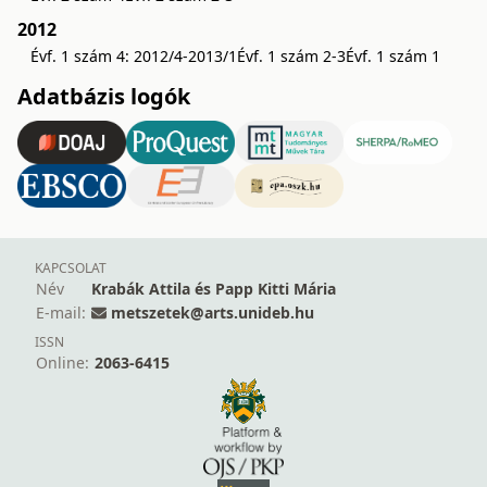
2012
Évf. 1 szám 4: 2012/4-2013/1
Évf. 1 szám 2-3
Évf. 1 szám 1
Adatbázis logók
KAPCSOLAT
Név
Krabák Attila és Papp Kitti Mária
E-mail:
metszetek@arts.unideb.hu
ISSN
Online:
2063-6415