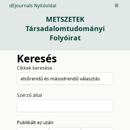
dEjournals Nyitóoldal
Open m
METSZETEK
Társadalomtudományi
Folyóirat
Keresés
Cikkek keresése
Szerző által
Publikált ez után