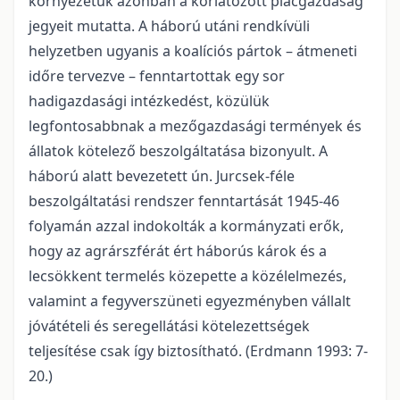
környezetük azonban a korlátozott piacgazdaság
jegyeit mutatta. A háború utáni rendkívüli
helyzetben ugyanis a koalíciós pártok – átmeneti
időre tervezve – fenntartottak egy sor
hadigazdasági intézkedést, közülük
legfontosabbnak a mezőgazdasági termények és
állatok kötelező beszolgáltatása bizonyult. A
háború alatt bevezetett ún. Jurcsek-féle
beszolgáltatási rendszer fenntartását 1945-46
folyamán azzal indokolták a kormányzati erők,
hogy az agrárszférát ért háborús károk és a
lecsökkent termelés közepette a közélelmezés,
valamint a fegyverszüneti egyezményben vállalt
jóvátételi és seregellátási kötelezettségek
teljesítése csak így biztosítható. (Erdmann 1993: 7-
20.)