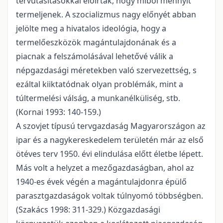
tervutasításokkal előírták, hogy miből mennyit
termeljenek. A szocializmus nagy előnyét abban
jelölte meg a hivatalos ideológia, hogy a
termelőeszközök magántulajdonának és a
piacnak a felszámolásával lehetővé válik a
népgazdasági méretekben való szervezettség, s
ezáltal kiiktatódnak olyan problémák, mint a
túltermelési válság, a munkanélküliség, stb.
(Kornai 1993: 140-159.)
A szovjet típusú tervgazdaság Magyarországon az
ipar és a nagykereskedelem területén már az első
ötéves terv 1950. évi elindulása előtt életbe lépett.
Más volt a helyzet a mezőgazdaságban, ahol az
1940-es évek végén a magántulajdonra épülő
parasztgazdaságok voltak túlnyomó többségben.
(Szakács 1998: 311-329.) Közgazdasági