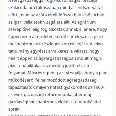
A tervgazdasággal foglalkozó magyarországi
szakirodalom fókuszában mind a rendszerváltás
előtt, mind az azóta eltelt időszakban elsősorban
az ipari vállalatok vizsgálata állt. Az agrárium
szereplőivel alig foglalkoztak annak ellenére, hogy
éppen ezen a területen került sor először a piaci
mechanizmusok részleges korrekciójára. A jelen
tanulmány egyrészt arra keresi a választ, hogy
miért éppen az agrárgazdaságban indult meg a
piac rehabilitálása, s meddig jutott el ez a
folyamat. Másrészt pedig azt vizsgálja, hogy a piac
működéséről felhalmozódott agrárgazdasági
tapasztalatok milyen hatást gyakoroltak az 1960-
as évek gazdasági reformmunkálataira/ új
gazdasági mechanizmus előkészítő munkálatai
során.