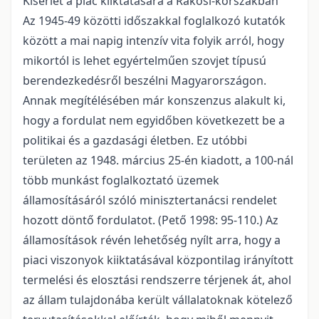
Kísérlet a piac kiiktatására a Rákosi-korszakban
Az 1945-49 közötti időszakkal foglalkozó kutatók
között a mai napig intenzív vita folyik arról, hogy
mikortól is lehet egyértelműen szovjet típusú
berendezkedésről beszélni Magyarországon.
Annak megítélésében már konszenzus alakult ki,
hogy a fordulat nem egyidőben következett be a
politikai és a gazdasági életben. Ez utóbbi
területen az 1948. március 25-én kiadott, a 100-nál
több munkást foglalkoztató üzemek
államosításáról szóló minisztertanácsi rendelet
hozott döntő fordulatot. (Pető 1998: 95-110.) Az
államosítások révén lehetőség nyílt arra, hogy a
piaci viszonyok kiiktatásával központilag irányított
termelési és elosztási rendszerre térjenek át, ahol
az állam tulajdonába került vállalatoknak kötelező