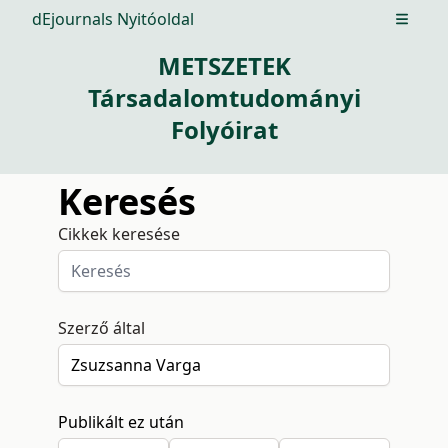
dEjournals Nyitóoldal
Open m
METSZETEK
Társadalomtudományi
Folyóirat
Keresés
Cikkek keresése
Szerző által
Publikált ez után