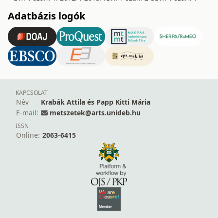
Adatbázis logók
KAPCSOLAT
Név
Krabák Attila és Papp Kitti Mária
E-mail:
metszetek@arts.unideb.hu
ISSN
Online:
2063-6415