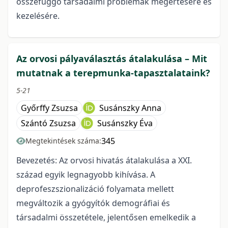
összefüggő társadalmi problémák megértésére és
kezelésére.
Az orvosi pályaválasztás átalakulása – Mit
mutatnak a terepmunka-tapasztalataink?
5-21
Győrffy Zsuzsa
Susánszky Anna
Szántó Zsuzsa
Susánszky Éva
345
Megtekintések száma:
Bevezetés: Az orvosi hivatás átalakulása a XXI.
század egyik legnagyobb kihívása. A
deprofeszszionalizáció folyamata mellett
megváltozik a gyógyítók demográfiai és
társadalmi összetétele, jelentősen emelkedik a