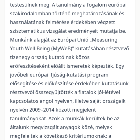
testesülnek meg. A tanulmány a fogalom európai
szakirodalomban történő meghatározásának és
használatának felmérése érdekében végzett
szisztematikus vizsgálat eredményeit mutatja be.
Munkánk alapját az Európai Unió „Measuring
Youth Well-Being (MyWeB)” kutatásában résztvevő
tizenegy ország kutatóinak közös
erőfeszítéseként előállt ismeretek képezték. Egy
jövőbeli európai ifjúság-kutatási program
elősegítése és előkészítése érdekében kutatásunk
résztvevői összegyűjtötték a fiatalok jól-létével
kapcsolatos angol nyelven, illetve saját országaik
nyelvén 2009–2014 között megjelent
tanulmányokat. Azok a munkák kerültek be az
általunk megvizsgált anyagok közé, melyek
megfeleltek a következő kritériumoknak: a