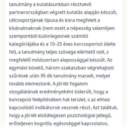
tanulmány a kutatásunkban résztvevő
partnerországban végzett kutatás alapján készült,
célcsoportjának típusa és kora megfelelt a
kívánalmaknak (nem esett a népesség valamilyen
szempontból különlegesnek számító
kategóriájába és a 10–25 éves korcsoportot ölelte
fel), a tanulmány teljes szövege elérhető volt, s
megfelelő módszertani alapossággal készült. Az
egymást követő, három szakaszban végrehajtott
szűrések után 95 db tanulmány maradt, melyet
tovább elemeztünk. A jól-lét fogalom
vizsgálatának eredményeként kiderült, hogy a
koncepció felépítésében hat terület, s az ehhez
kapcsolódó indikátorok vesznek részt. Azt találtuk,
hogy a jól-lét elsődlegesen pszichológiai jellegű,
erőteljesen kognitív, egészséggel kapcsolatos,