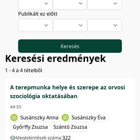
Publikált ez előtt
Keresés
Keresési eredmények
1 - 4 a 4 tételből
A terepmunka helye és szerepe az orvosi
szociológia oktatásában
44-55
Susánszky Anna
Susánszky Éva
Győrffy Zsuzsa
Szántó Zsuzsa
322
Megtekintések száma: