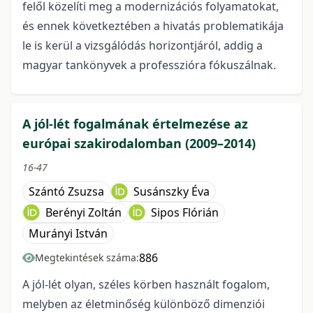
felől közelíti meg a modernizációs folyamatokat,
és ennek következtében a hivatás problematikája
le is kerül a vizsgálódás horizontjáról, addig a
magyar tankönyvek a professzióra fókuszálnak.
A jól-lét fogalmának értelmezése az
európai szakirodalomban (2009–2014)
16-47
Szántó Zsuzsa
Susánszky Éva
Berényi Zoltán
Sipos Flórián
Murányi István
886
Megtekintések száma:
A jól-lét olyan, széles körben használt fogalom,
melyben az életminőség különböző dimenziói