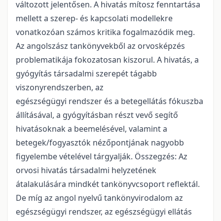
változott jelentősen. A hivatás mítosz fenntartása
mellett a szerep- és kapcsolati modellekre
vonatkozóan számos kritika fogalmazódik meg.
Az angolszász tankönyvekből az orvosképzés
problematikája fokozatosan kiszorul. A hivatás, a
gyógyítás társadalmi szerepét tágabb
viszonyrendszerben, az
egészségügyi rendszer és a betegellátás fókuszba
állításával, a gyógyításban részt vevő segítő
hivatásoknak a beemelésével, valamint a
betegek/fogyasztók nézőpontjának nagyobb
figyelembe vételével tárgyalják. Összegzés: Az
orvosi hivatás társadalmi helyzetének
átalakulására mindkét tankönyvcsoport reflektál.
De míg az angol nyelvű tankönyvirodalom az
egészségügyi rendszer, az egészségügyi ellátás