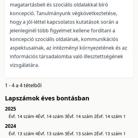
magatartásbeli és szociális oldalakkal bíró
koncepció. Tanulmányunk végkövetkeztetése,
hogy a jól-léttel kapcsolatos kutatások során a
jelenleginél több figyelmet kellene fordítani a
koncepció szociális oldalának, kommunikációs
aspektusainak, az intézményi környezetének és az
információs társadalomba való illesztettségének
vizsgálatára.
1 - 4 a 4 tételből
Lapszámok éves bontásban
2025
Évf. 14 szám 4
Évf. 14 szám 3
Évf. 14 szám 2
Évf. 14 szám 1
2024
Évf. 13 szám 4
Évf. 13 szám 3
Évf. 13 szám 2
Évf. 13 szám 1