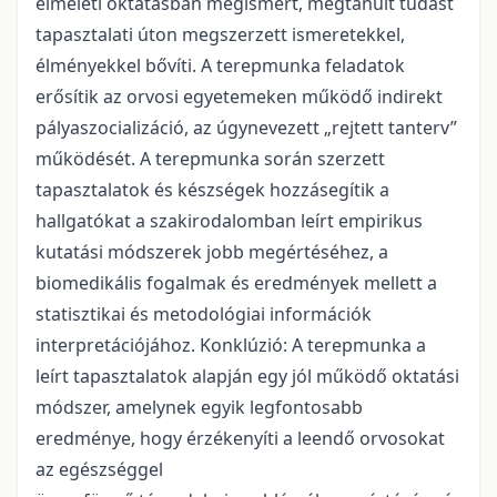
elméleti oktatásban megismert, megtanult tudást
tapasztalati úton megszerzett ismeretekkel,
élményekkel bővíti. A terepmunka feladatok
erősítik az orvosi egyetemeken működő indirekt
pályaszocializáció, az úgynevezett „rejtett tanterv”
működését. A terepmunka során szerzett
tapasztalatok és készségek hozzásegítik a
hallgatókat a szakirodalomban leírt empirikus
kutatási módszerek jobb megértéséhez, a
biomedikális fogalmak és eredmények mellett a
statisztikai és metodológiai információk
interpretációjához. Konklúzió: A terepmunka a
leírt tapasztalatok alapján egy jól működő oktatási
módszer, amelynek egyik legfontosabb
eredménye, hogy érzékenyíti a leendő orvosokat
az egészséggel