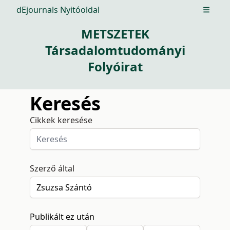
dEjournals Nyitóoldal
Open m
METSZETEK
Társadalomtudományi
Folyóirat
Keresés
Cikkek keresése
Szerző által
Publikált ez után