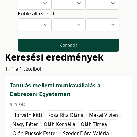
Publikált ez előtt
Keresés
Keresési eredmények
1 - 1 a 1 tételből
Tanulás melletti munkavállalás a
Debreceni Egyetemen
328-344
Horváth Kitti
Kósa Rita Diána
Makai Vivien
Nagy Péter
Oláh Kornélia
Oláh Tímea
Oláh-Pucsok Eszter
Szeder Dóra Valéria