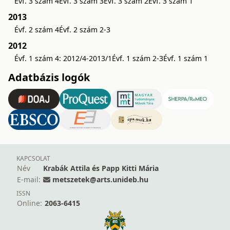
Évf. 3 szám 4
Évf. 3 szám 3
Évf. 3 szám 2
Évf. 3 szám 1
2013
Évf. 2 szám 4
Évf. 2 szám 2-3
2012
Évf. 1 szám 4: 2012/4-2013/1
Évf. 1 szám 2-3
Évf. 1 szám 1
Adatbázis logók
KAPCSOLAT
Név
Krabák Attila és Papp Kitti Mária
E-mail:
metszetek@arts.unideb.hu
ISSN
Online:
2063-6415