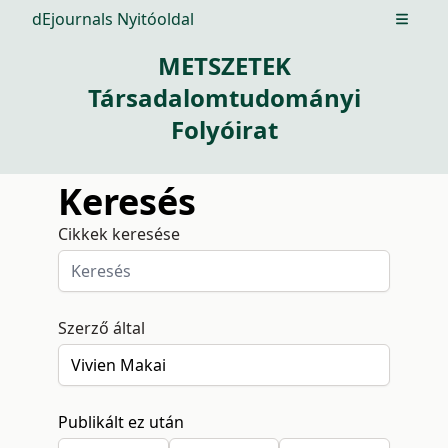
dEjournals Nyitóoldal
Open m
METSZETEK
Társadalomtudományi
Folyóirat
Keresés
Cikkek keresése
Szerző által
Publikált ez után