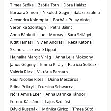
Tímea Szőke
Zsófia Tóth
Dóra Halász
Barbara Simon
Nikolett Gagyi
Balázs Szalma
Alexandra Kolompár
Borbála Pulay Virág
Veronika Szontagh
Petra Bálint
Anna Bánkuti
Judit Morvay
Sára Szilágyi
Judit Tamasi
Vivien Andrási
Réka Katona
Szandra Lisztesné Lippai
Hajnalka Margit Virág
Anna Lejla Moksony
János Gégény
Emma Király
Patrícia Soltész
Valéria Rácz
Viktória Bernáth
Raul Nicolae Rîtea
Diána Mészáros
Edina Prikryl
Fruzsina Schwarcz
Nóra Amira Eker
Anna Darinka Tándor
Ferenc Kácsándi
Lajos Szöllősi
Dávid Rusznák
Mónika Giricz
Tímea Sütő