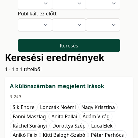
Publikált ez előtt
Keresés
Keresési eredmények
1 - 1 a 1 tételből
A különszámban megjelent írások
3-249.
Sik Endre
Loncsák Noémi
Nagy Krisztina
Fanni Maszlag
Anita Pallai
Ádám Virág
Ráchel Surányi
Dorottya Szép
Luca Elek
Anikó Félix
Kitti Balogh-Szabó
Péter Perhócs