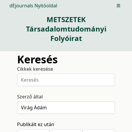
dEjournals Nyitóoldal
Open m
METSZETEK
Társadalomtudományi
Folyóirat
Keresés
Cikkek keresése
Szerző által
Publikált ez után