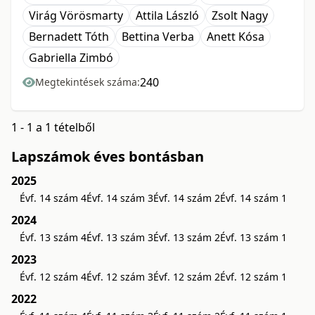
Virág Vörösmarty
Attila László
Zsolt Nagy
Bernadett Tóth
Bettina Verba
Anett Kósa
Gabriella Zimbó
240
Megtekintések száma:
1 - 1 a 1 tételből
Lapszámok éves bontásban
2025
Évf. 14 szám 4
Évf. 14 szám 3
Évf. 14 szám 2
Évf. 14 szám 1
2024
Évf. 13 szám 4
Évf. 13 szám 3
Évf. 13 szám 2
Évf. 13 szám 1
2023
Évf. 12 szám 4
Évf. 12 szám 3
Évf. 12 szám 2
Évf. 12 szám 1
2022