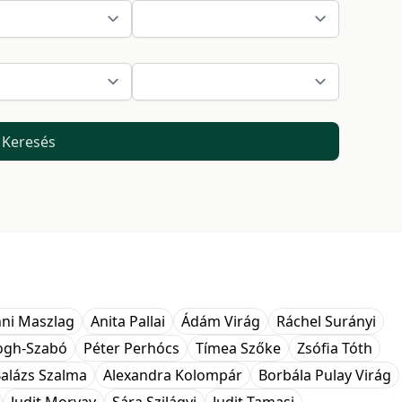
Keresés
ni Maszlag
Anita Pallai
Ádám Virág
Ráchel Surányi
logh-Szabó
Péter Perhócs
Tímea Szőke
Zsófia Tóth
alázs Szalma
Alexandra Kolompár
Borbála Pulay Virág