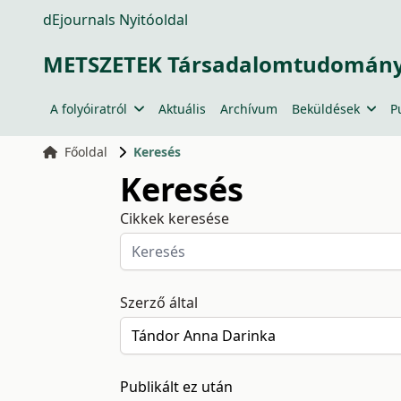
dEjournals Nyitóoldal
METSZETEK Társadalomtudományi
A folyóiratról
Aktuális
Archívum
Beküldések
P
Főoldal
Keresés
Keresés
Cikkek keresése
Szerző által
Publikált ez után