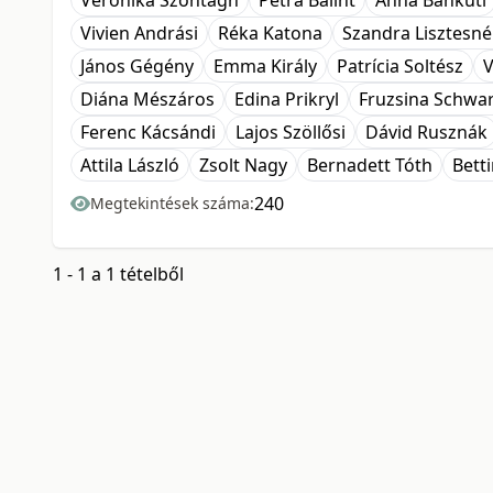
Veronika Szontagh
Petra Bálint
Anna Bánkuti
Vivien Andrási
Réka Katona
Szandra Lisztesné
János Gégény
Emma Király
Patrícia Soltész
V
Diána Mészáros
Edina Prikryl
Fruzsina Schwa
Ferenc Kácsándi
Lajos Szöllősi
Dávid Rusznák
Attila László
Zsolt Nagy
Bernadett Tóth
Bett
240
Megtekintések száma:
1 - 1 a 1 tételből