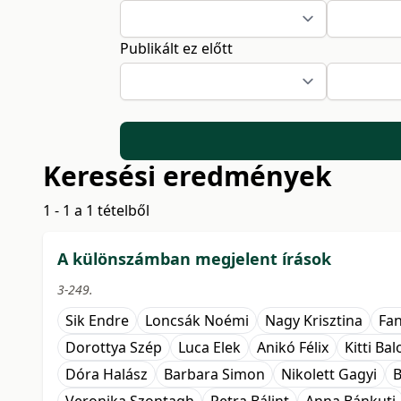
Publikált ez előtt
Keresési eredmények
1 - 1 a 1 tételből
A különszámban megjelent írások
3-249.
Sik Endre
Loncsák Noémi
Nagy Krisztina
Fan
Dorottya Szép
Luca Elek
Anikó Félix
Kitti Ba
Dóra Halász
Barbara Simon
Nikolett Gagyi
B