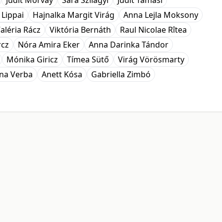
Judit Morvay
Sára Szilágyi
Judit Tamasi
 Lippai
Hajnalka Margit Virág
Anna Lejla Moksony
aléria Rácz
Viktória Bernáth
Raul Nicolae Rîtea
rcz
Nóra Amira Eker
Anna Darinka Tándor
Mónika Giricz
Tímea Sütő
Virág Vörösmarty
ina Verba
Anett Kósa
Gabriella Zimbó