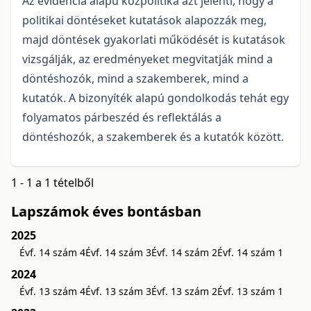
Az evidencia alapú közpolitika azt jelenti, hogy a
politikai döntéseket kutatások alapozzák meg,
majd döntések gyakorlati működését is kutatások
vizsgálják, az eredményeket megvitatják mind a
döntéshozók, mind a szakemberek, mind a
kutatók. A bizonyíték alapú gondolkodás tehát egy
folyamatos párbeszéd és reflektálás a
döntéshozók, a szakemberek és a kutatók között.
1 - 1 a 1 tételből
Lapszámok éves bontásban
2025
Évf. 14 szám 4
Évf. 14 szám 3
Évf. 14 szám 2
Évf. 14 szám 1
2024
Évf. 13 szám 4
Évf. 13 szám 3
Évf. 13 szám 2
Évf. 13 szám 1