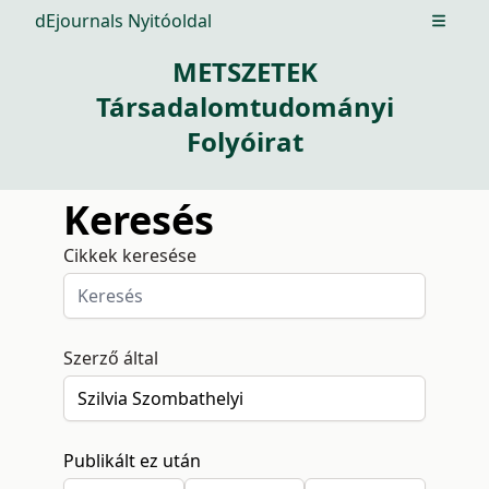
dEjournals Nyitóoldal
Open m
METSZETEK
Társadalomtudományi
Folyóirat
Keresés
Cikkek keresése
Szerző által
Publikált ez után