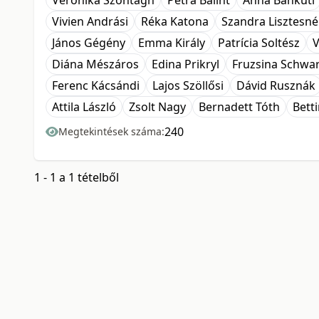
Veronika Szontagh
Petra Bálint
Anna Bánkuti
Vivien Andrási
Réka Katona
Szandra Lisztesné
János Gégény
Emma Király
Patrícia Soltész
V
Diána Mészáros
Edina Prikryl
Fruzsina Schwa
Ferenc Kácsándi
Lajos Szöllősi
Dávid Rusznák
Attila László
Zsolt Nagy
Bernadett Tóth
Bett
240
Megtekintések száma:
1 - 1 a 1 tételből