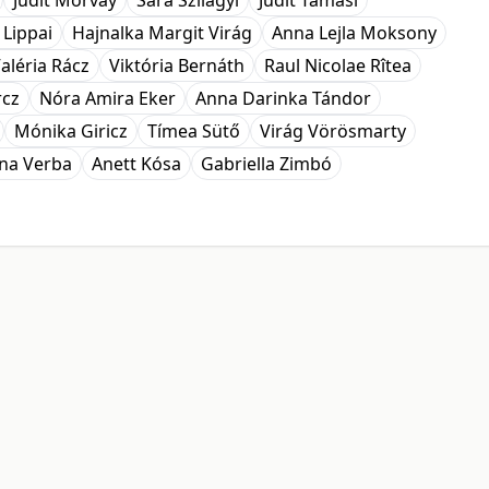
Judit Morvay
Sára Szilágyi
Judit Tamasi
 Lippai
Hajnalka Margit Virág
Anna Lejla Moksony
aléria Rácz
Viktória Bernáth
Raul Nicolae Rîtea
rcz
Nóra Amira Eker
Anna Darinka Tándor
Mónika Giricz
Tímea Sütő
Virág Vörösmarty
ina Verba
Anett Kósa
Gabriella Zimbó