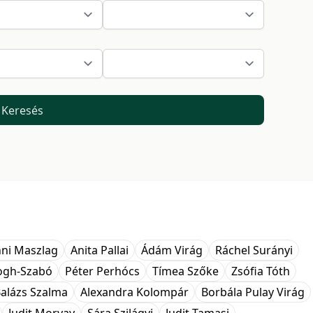
Keresés
ni Maszlag
Anita Pallai
Ádám Virág
Ráchel Surányi
logh-Szabó
Péter Perhócs
Tímea Szőke
Zsófia Tóth
alázs Szalma
Alexandra Kolompár
Borbála Pulay Virág