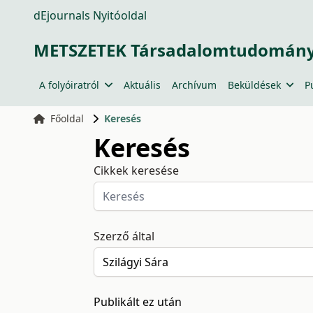
dEjournals Nyitóoldal
METSZETEK Társadalomtudományi
A folyóiratról
Aktuális
Archívum
Beküldések
P
Főoldal
Keresés
Keresés
Cikkek keresése
Szerző által
Publikált ez után