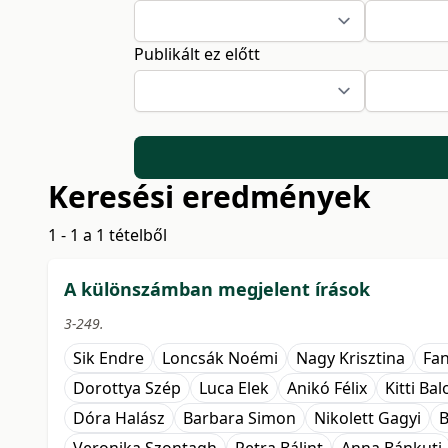
Publikált ez előtt
Keresési eredmények
1 - 1 a 1 tételből
A különszámban megjelent írások
3-249.
Sik Endre
Loncsák Noémi
Nagy Krisztina
Fan
Dorottya Szép
Luca Elek
Anikó Félix
Kitti Ba
Dóra Halász
Barbara Simon
Nikolett Gagyi
B