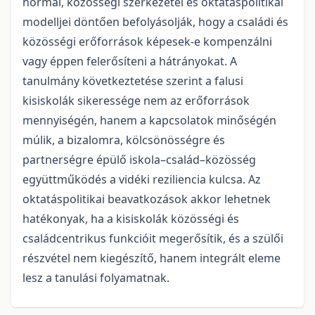
normái, közösségi szerkezetei és oktatáspolitikai
modelljei döntően befolyásolják, hogy a családi és
közösségi erőforrások képesek-e kompenzálni
vagy éppen felerősíteni a hátrányokat. A
tanulmány következtetése szerint a falusi
kisiskolák sikeressége nem az erőforrások
mennyiségén, hanem a kapcsolatok minőségén
múlik, a bizalomra, kölcsönösségre és
partnerségre épülő iskola–család–közösség
együttműködés a vidéki reziliencia kulcsa. Az
oktatáspolitikai beavatkozások akkor lehetnek
hatékonyak, ha a kisiskolák közösségi és
családcentrikus funkcióit megerősítik, és a szülői
részvétel nem kiegészítő, hanem integrált eleme
lesz a tanulási folyamatnak.