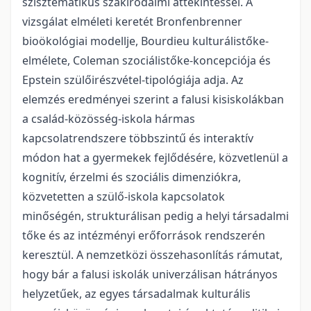
szisztematikus szakirodalmi áttekintéssel. A
vizsgálat elméleti keretét Bronfenbrenner
bioökológiai modellje, Bourdieu kulturálistőke-
elmélete, Coleman szociálistőke-koncepciója és
Epstein szülőirészvétel-tipológiája adja. Az
elemzés eredményei szerint a falusi kisiskolákban
a család-közösség-iskola hármas
kapcsolatrendszere többszintű és interaktív
módon hat a gyermekek fejlődésére, közvetlenül a
kognitív, érzelmi és szociális dimenziókra,
közvetetten a szülő-iskola kapcsolatok
minőségén, strukturálisan pedig a helyi társadalmi
tőke és az intézményi erőforrások rendszerén
keresztül. A nemzetközi összehasonlítás rámutat,
hogy bár a falusi iskolák univerzálisan hátrányos
helyzetűek, az egyes társadalmak kulturális