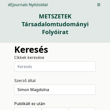
dEjournals Nyitóoldal
Open m
METSZETEK
Társadalomtudományi
Folyóirat
Keresés
Cikkek keresése
Szerző által
Publikált ez után