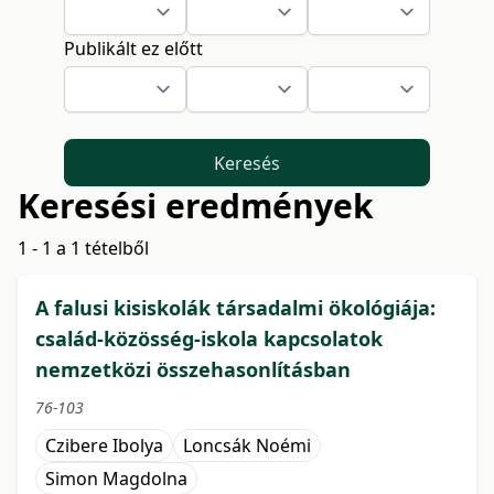
Publikált ez előtt
Keresés
Keresési eredmények
1 - 1 a 1 tételből
A falusi kisiskolák társadalmi ökológiája:
család-közösség-iskola kapcsolatok
nemzetközi összehasonlításban
76-103
Czibere Ibolya
Loncsák Noémi
Simon Magdolna