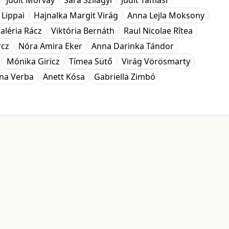
Judit Morvay
Sára Szilágyi
Judit Tamasi
 Lippai
Hajnalka Margit Virág
Anna Lejla Moksony
aléria Rácz
Viktória Bernáth
Raul Nicolae Rîtea
rcz
Nóra Amira Eker
Anna Darinka Tándor
Mónika Giricz
Tímea Sütő
Virág Vörösmarty
ina Verba
Anett Kósa
Gabriella Zimbó