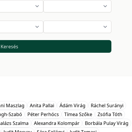
Keresés
ni Maszlag
Anita Pallai
Ádám Virág
Ráchel Surányi
logh-Szabó
Péter Perhócs
Tímea Szőke
Zsófia Tóth
alázs Szalma
Alexandra Kolompár
Borbála Pulay Virág