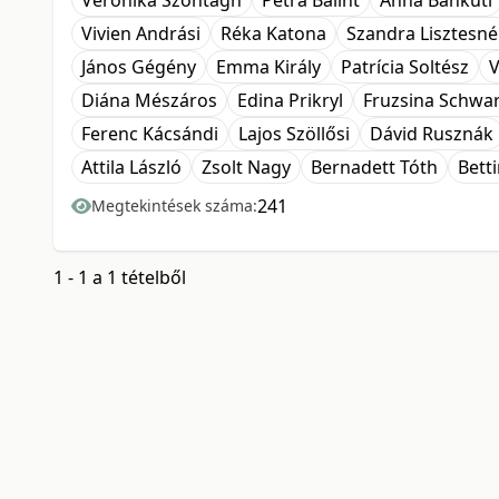
Veronika Szontagh
Petra Bálint
Anna Bánkuti
Vivien Andrási
Réka Katona
Szandra Lisztesné
János Gégény
Emma Király
Patrícia Soltész
V
Diána Mészáros
Edina Prikryl
Fruzsina Schwa
Ferenc Kácsándi
Lajos Szöllősi
Dávid Rusznák
Attila László
Zsolt Nagy
Bernadett Tóth
Bett
241
Megtekintések száma:
1 - 1 a 1 tételből