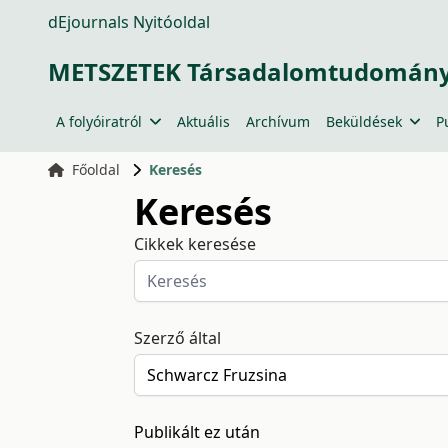
dEjournals Nyitóoldal
METSZETEK Társadalomtudományi
A folyóiratról
Aktuális
Archívum
Beküldések
P
Főoldal
Keresés
Keresés
Cikkek keresése
Szerző által
Publikált ez után