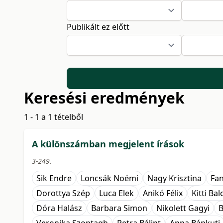
Publikált ez előtt
Keresési eredmények
1 - 1 a 1 tételből
A különszámban megjelent írások
3-249.
Sik Endre
Loncsák Noémi
Nagy Krisztina
Fan
Dorottya Szép
Luca Elek
Anikó Félix
Kitti Ba
Dóra Halász
Barbara Simon
Nikolett Gagyi
B