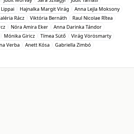
Judit Morvay
Sára Szilágyi
Judit Tamasi
 Lippai
Hajnalka Margit Virág
Anna Lejla Moksony
aléria Rácz
Viktória Bernáth
Raul Nicolae Rîtea
rcz
Nóra Amira Eker
Anna Darinka Tándor
Mónika Giricz
Tímea Sütő
Virág Vörösmarty
ina Verba
Anett Kósa
Gabriella Zimbó