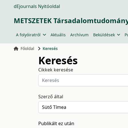
dEjournals Nyitóoldal
METSZETEK Társadalomtudományi
A folyóiratról
Aktuális
Archívum
Beküldések
P
Főoldal
Keresés
Keresés
Cikkek keresése
Szerző által
Publikált ez után