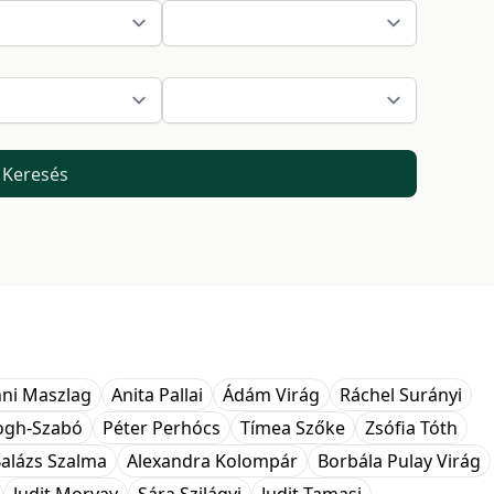
Keresés
ni Maszlag
Anita Pallai
Ádám Virág
Ráchel Surányi
logh-Szabó
Péter Perhócs
Tímea Szőke
Zsófia Tóth
alázs Szalma
Alexandra Kolompár
Borbála Pulay Virág