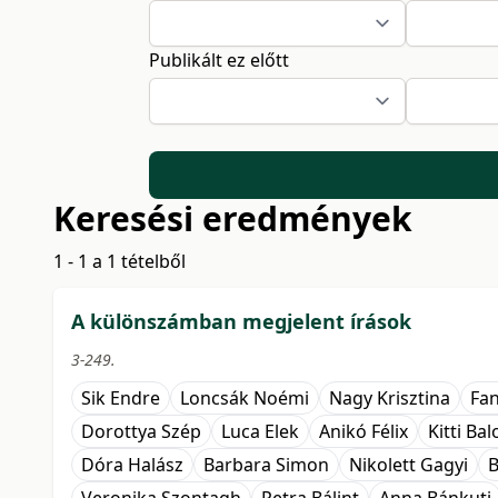
Publikált ez előtt
Keresési eredmények
1 - 1 a 1 tételből
A különszámban megjelent írások
3-249.
Sik Endre
Loncsák Noémi
Nagy Krisztina
Fan
Dorottya Szép
Luca Elek
Anikó Félix
Kitti Ba
Dóra Halász
Barbara Simon
Nikolett Gagyi
B