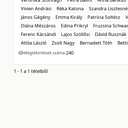
Veronika Szontagh
Petra Bálint
Anna Bánkuti
Vivien Andrási
Réka Katona
Szandra Lisztesné
János Gégény
Emma Király
Patrícia Soltész
V
Diána Mészáros
Edina Prikryl
Fruzsina Schwa
Ferenc Kácsándi
Lajos Szöllősi
Dávid Rusznák
Attila László
Zsolt Nagy
Bernadett Tóth
Bett
240
Megtekintések száma:
1 - 1 a 1 tételből