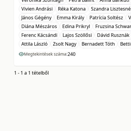
Veronika Szontagh
Petra Bálint
Anna Bánkuti
Vivien Andrási
Réka Katona
Szandra Lisztesné
János Gégény
Emma Király
Patrícia Soltész
V
Diána Mészáros
Edina Prikryl
Fruzsina Schwa
Ferenc Kácsándi
Lajos Szöllősi
Dávid Rusznák
Attila László
Zsolt Nagy
Bernadett Tóth
Bett
240
Megtekintések száma:
1 - 1 a 1 tételből