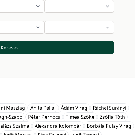
Keresés
ni Maszlag
Anita Pallai
Ádám Virág
Ráchel Surányi
logh-Szabó
Péter Perhócs
Tímea Szőke
Zsófia Tóth
alázs Szalma
Alexandra Kolompár
Borbála Pulay Virág