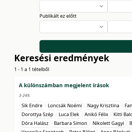
Publikált ez előtt
Keresési eredmények
1 - 1 a 1 tételből
A különszámban megjelent írások
3-249.
Sik Endre
Loncsák Noémi
Nagy Krisztina
Fan
Dorottya Szép
Luca Elek
Anikó Félix
Kitti Ba
Dóra Halász
Barbara Simon
Nikolett Gagyi
B