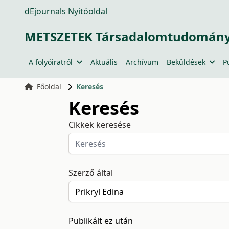
dEjournals Nyitóoldal
METSZETEK Társadalomtudományi
A folyóiratról
Aktuális
Archívum
Beküldések
P
Főoldal
Keresés
Keresés
Cikkek keresése
Szerző által
Publikált ez után