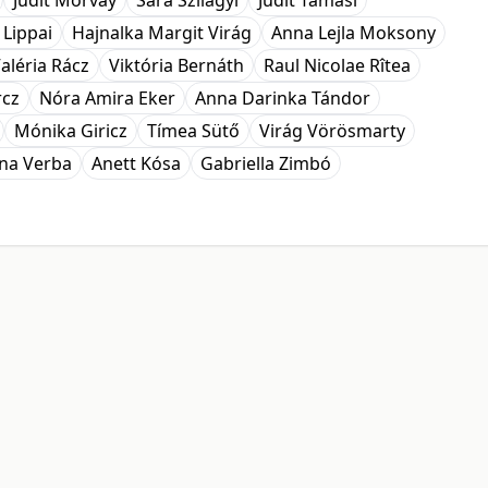
Judit Morvay
Sára Szilágyi
Judit Tamasi
 Lippai
Hajnalka Margit Virág
Anna Lejla Moksony
aléria Rácz
Viktória Bernáth
Raul Nicolae Rîtea
rcz
Nóra Amira Eker
Anna Darinka Tándor
Mónika Giricz
Tímea Sütő
Virág Vörösmarty
ina Verba
Anett Kósa
Gabriella Zimbó