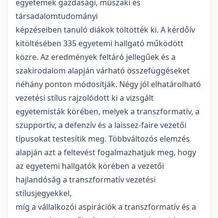
egyetemek gazdasági, műszaki és
társadalomtudományi
képzéseiben tanuló diákok töltötték ki. A kérdőív
kitöltésében 335 egyetemi hallgató működött
közre. Az eredmények feltáró jellegűek és a
szakirodalom alapján várható összefüggéseket
néhány ponton módosítják. Négy jól elhatárolható
vezetési stílus rajzolódott ki a vizsgált
egyetemisták körében, melyek a transzformatív, a
szupportív, a defenzív és a laissez-faire vezetői
típusokat testesítik meg. Többváltozós elemzés
alapján azt a feltevést fogalmazhatjuk meg, hogy
az egyetemi hallgatók körében a vezetői
hajlandóság a transzformatív vezetési
stílusjegyekkel,
míg a vállalkozói aspirációk a transzformatív és a