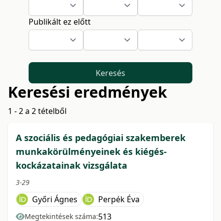
Publikált ez előtt
Keresés
Keresési eredmények
1 - 2 a 2 tételből
A szociális és pedagógiai szakemberek
munkakörülményeinek és kiégés-
kockázatainak vizsgálata
3-29
Győri Ágnes
Perpék Éva
513
Megtekintések száma: