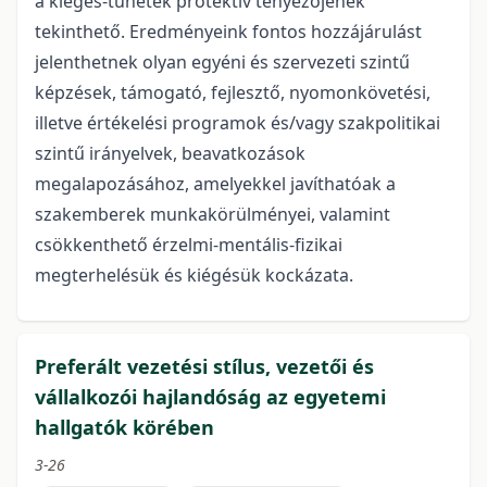
a kiégés-tünetek protektív tényezőjének
tekinthető. Eredményeink fontos hozzájárulást
jelenthetnek olyan egyéni és szervezeti szintű
képzések, támogató, fejlesztő, nyomonkövetési,
illetve értékelési programok és/vagy szakpolitikai
szintű irányelvek, beavatkozások
megalapozásához, amelyekkel javíthatóak a
szakemberek munkakörülményei, valamint
csökkenthető érzelmi-mentális-fizikai
megterhelésük és kiégésük kockázata.
Preferált vezetési stílus, vezetői és
vállalkozói hajlandóság az egyetemi
hallgatók körében
3-26