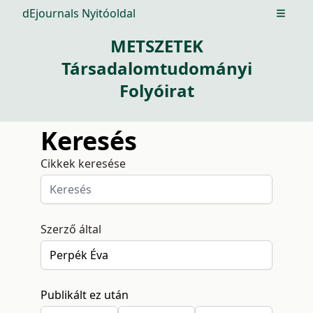
dEjournals Nyitóoldal
Open m
METSZETEK
Társadalomtudományi
Folyóirat
Keresés
Cikkek keresése
Szerző által
Publikált ez után