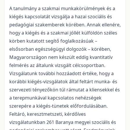
A tanulmány a szakmai munkakörülmények és a
kiégés kapcsolatát vizsgálja a hazai szociális és
pedagógiai szakemberek körében. Annak ellenére,
hogy a kiégés és a szakmai jóllét külföldön széles
körben kutatott segítő foglalkozásúak –
elsősorban egészségügyi dolgozók – körében,
Magyarországon nem készült eddig kvantitatív
felmérés az általunk vizsgált célcsoportban.
Vizsgálatunk további hozzáadott értéke, hogy a
korábbi kiégés-vizsgálatok által feltárt munka- és
szervezeti tényezőkön túl rámutat a kliensekkel és
a terepmunkával kapcsolatos nehézségek
szerepére a kiégés-tünetek előfordulásában.
Feltáró, keresztmetszeti, kérdőíves
vizsgálatunkban 261 Baranya megyei szociális és