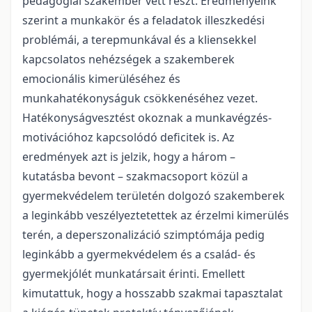
pedagógiai szakember vett részt. Eredményeink
szerint a munkakör és a feladatok illeszkedési
problémái, a terepmunkával és a kliensekkel
kapcsolatos nehézségek a szakemberek
emocionális kimerüléséhez és
munkahatékonyságuk csökkenéséhez vezet.
Hatékonyságvesztést okoznak a munkavégzés-
motivációhoz kapcsolódó deficitek is. Az
eredmények azt is jelzik, hogy a három –
kutatásba bevont – szakmacsoport közül a
gyermekvédelem területén dolgozó szakemberek
a leginkább veszélyeztetettek az érzelmi kimerülés
terén, a deperszonalizáció szimptómája pedig
leginkább a gyermekvédelem és a család- és
gyermekjólét munkatársait érinti. Emellett
kimutattuk, hogy a hosszabb szakmai tapasztalat