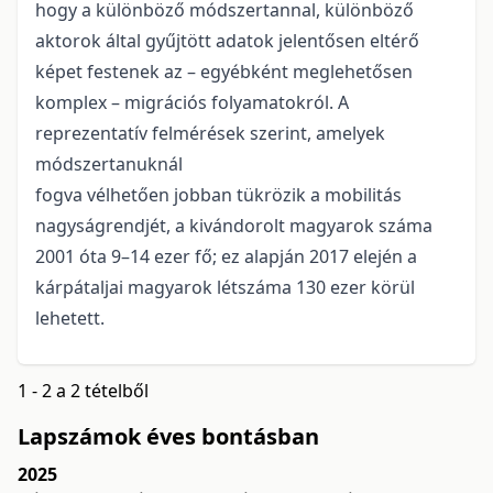
hogy a különböző módszertannal, különböző
aktorok által gyűjtött adatok jelentősen eltérő
képet festenek az – egyébként meglehetősen
komplex – migrációs folyamatokról. A
reprezentatív felmérések szerint, amelyek
módszertanuknál
fogva vélhetően jobban tükrözik a mobilitás
nagyságrendjét, a kivándorolt magyarok száma
2001 óta 9–14 ezer fő; ez alapján 2017 elején a
kárpátaljai magyarok létszáma 130 ezer körül
lehetett.
1 - 2 a 2 tételből
Lapszámok éves bontásban
2025