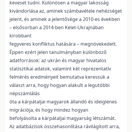
keveset tudni. Különösen a magyar lakosság
kivándorlása az, aminek számbavétele nehézséget
jelent, és aminek a jelentősége a 2010-es években
– elsősorban a 2014-ben Kelet-Ukrajnában
kirobbant
fegyveres konfliktus hatására – megnövekedett.
Éppen ezért jelen tanulmányban különböző
adatforrások: az ukrán és magyar hivatalos
statisztikai adatok, valamint két reprezentatív
felmérés eredményeit bemutatva keressük a
választ arra, hogy hogyan alakult a legutóbbi
népszámlálás
óta a kárpátaljai magyarok állandó és ideiglenes
migrációja, és hogy mindez hogyan
befolyásolta a kárpátaljai magyarság létszámát.
Az adatbázisok összehasonlítása rávilágított arra,