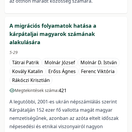
az otthon maradt közösség számára.
A migrációs folyamatok hatása a
kárpátaljai magyarok számának
alakulására
5-29
Tátrai Patrik
Molnár József
Molnár D. István
Kovály Katalin
Erőss Ágnes
Ferenc Viktória
Rákóczi Krisztián
421
Megtekintések száma:
A legutóbbi, 2001-es ukrán népszámlálás szerint
Kárpátalján 152 ezer fő vallotta magát magyar
nemzetiségűnek, azonban az azóta eltelt időszak
népesedési és etnikai viszonyairól nagyon