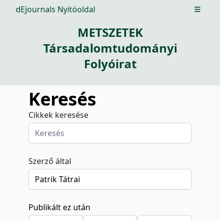
dEjournals Nyitóoldal
Open m
METSZETEK
Társadalomtudományi
Folyóirat
Keresés
Cikkek keresése
Szerző által
Publikált ez után