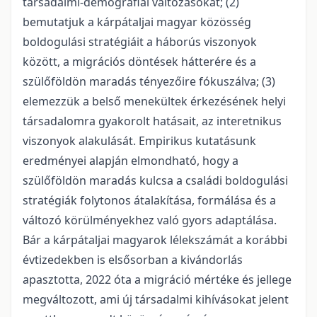
társadalmi-demográ­fiai változásokat; (2)
bemutatjuk a kárpátaljai magyar közösség
boldogulási stratégiáit a háborús viszonyok
között, a migrációs döntések hátterére és a
szülőföldön maradás tényezőire fókuszálva; (3)
elemezzük a belső menekültek érkezésének helyi
társadalomra gyakorolt hatásait, az interetnikus
viszonyok alakulását. Empirikus kutatásunk
eredményei alapján elmondható, hogy a
szülőföldön maradás kulcsa a családi boldogulási
stratégiák folytonos átalakítása, formálása és a
változó körülményekhez való gyors adaptálása.
Bár a kárpátaljai magyarok lélekszámát a korábbi
évtizedekben is elsősorban a kivándorlás
apasztotta, 2022 óta a migráció mértéke és jellege
megváltozott, ami új társadalmi kihívásokat jelent