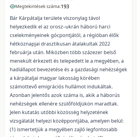
193
Megtekintések száma:
Bár Kárpátalja területe viszonylag távol
helyezkedik el az orosz–ukrán háború harci
cselekményeinek gócpontjától, a régióban élők
hétköznapjai drasztikusan átalakultak 2022
februárja után. Miközben több százezer belső
menekült érkezett és telepedett le a megyében, a
hadiállapot bevezetése és a gazdasági nehézségek
a kárpátaljai magyar lakosság körében
számottevő emigrációs hullámot indukáltak.
Azonban jelentős azok száma is, akik a háborús
nehézségek ellenére szülőföldjükön maradtak.
Jelen kutatás utóbbi közösség helyzetének
vizsgálatát helyezi középpontjába, amelyen belül:
(1) ismertetjük a megyében zajló legfontosabb