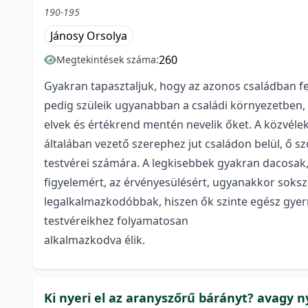
190-195
Jánosy Orsolya
260
Megtekintések száma:
Gyakran tapasztaljuk, hogy az azonos családban fe
pedig szüleik ugyanabban a családi környezetben
elvek és értékrend mentén nevelik őket. A közvélek
általában vezető szerephez jut családon belül, ő sz
testvérei számára. A legkisebbek gyakran dacosak,
figyelemért, az érvényesülésért, ugyanakkor sokszo
legalkalmazkodóbbak, hiszen ők szinte egész gyer
testvéreikhez folyamatosan
alkalmazkodva élik.
Ki nyeri el az aranyszőrű bárányt? avagy n