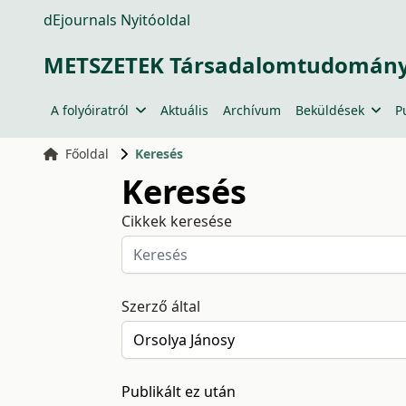
dEjournals Nyitóoldal
METSZETEK Társadalomtudományi
A folyóiratról
Aktuális
Archívum
Beküldések
P
Főoldal
Keresés
Keresés
Cikkek keresése
Szerző által
Publikált ez után