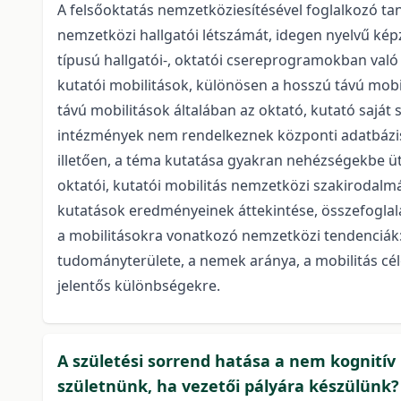
A felsőoktatás nemzetköziesítésével foglalkozó ta
nemzetközi hallgatói létszámát, idegen nyelvű kép
típusú hallgatói-, oktatói csereprogramokban való 
kutatói mobilitások, különösen a hosszú távú mobil
távú mobilitások általában az oktató, kutató saját
intézmények nem rendelkeznek központi adatbázisok
illetően, a téma kutatása gyakran nehézségekbe üt
oktatói, kutatói mobilitás nemzetközi szakirodalm
kutatások eredményeinek áttekintése, összefoglal
a mobilitásokra vonatkozó nemzetközi tendenciák: a
tudományterülete, a nemek aránya, a mobilitás cé
jelentős különbségekre.
A születési sorrend hatása a nem kognití
születnünk, ha vezetői pályára készülünk?