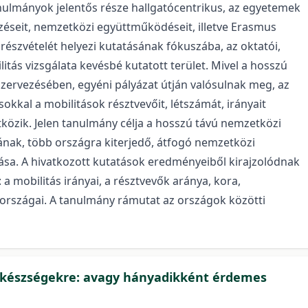
nulmányok jelentős része hallgatócentrikus, az egyetemek
zéseit, nemzetközi együttműködéseit, illetve Erasmus
részvételét helyezi kutatásának fókuszába, az oktatói,
itás vizsgálata kevésbé kutatott terület. Mivel a hosszú
 szervezésében, egyéni pályázat útján valósulnak meg, az
kal a mobilitások résztvevőit, létszámát, irányait
közik. Jelen tanulmány célja a hosszú távú nemzetközi
ának, több országra kiterjedő, átfogó nemzetközi
ása. A hivatkozott kutatások eredményeiből kirajzolódnak
 mobilitás irányai, a résztvevők aránya, kora,
lországai. A tanulmány rámutat az országok közötti
v készségekre: avagy hányadikként érdemes