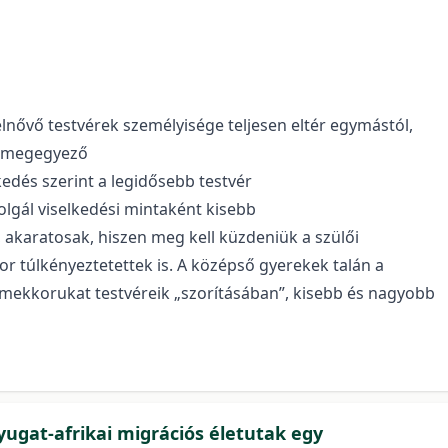
lnővő testvérek személyisége teljesen eltér egymástól,
, megegyező
edés szerint a legidősebb testvér
olgál viselkedési mintaként kisebb
 akaratosak, hiszen meg kell küzdeniük a szülői
r túlkényeztetettek is. A középső gyerekek talán a
mekkorukat testvéreik „szorításában”, kisebb és nagyobb
yugat-afrikai migrációs életutak egy