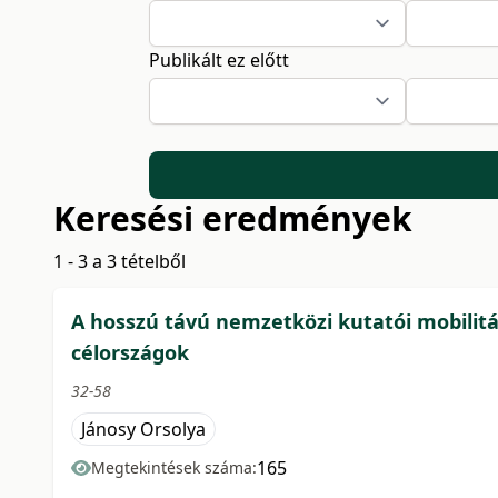
Publikált ez előtt
Keresési eredmények
1 - 3 a 3 tételből
A hosszú távú nemzetközi kutatói mobilitá
célországok
32-58
Jánosy Orsolya
165
Megtekintések száma: