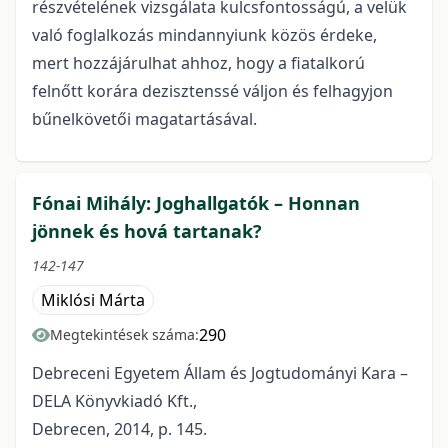
részvételének vizsgálata kulcsfontosságú, a velük
való foglalkozás mindannyiunk közös érdeke,
mert hozzájárulhat ahhoz, hogy a fiatalkorú
felnőtt korára dezisztenssé váljon és felhagyjon
bűnelkövetői magatartásával.
Fónai Mihály: Joghallgatók – Honnan
jönnek és hová tartanak?
142-147
Miklósi Márta
290
Megtekintések száma:
Debreceni Egyetem Állam és Jogtudományi Kara –
DELA Könyvkiadó Kft.,
Debrecen, 2014, p. 145.