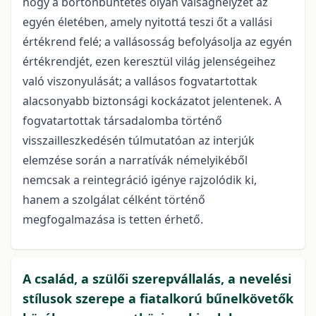
hogy a börtönbüntetés olyan válsághelyzet az
egyén életében, amely nyitottá teszi őt a vallási
értékrend felé; a vallásosság befolyásolja az egyén
értékrendjét, ezen keresztül világ jelenségeihez
való viszonyulását; a vallásos fogvatartottak
alacsonyabb biztonsági kockázatot jelentenek. A
fogvatartottak társadalomba történő
visszailleszkedésén túlmutatóan az interjúk
elemzése során a narratívák némelyikéből
nemcsak a reintegráció igénye rajzolódik ki,
hanem a szolgálat célként történő
megfogalmazása is tetten érhető.
A család, a szülői szerepvállalás, a nevelési
stílusok szerepe a fiatalkorú bűnelkövetők