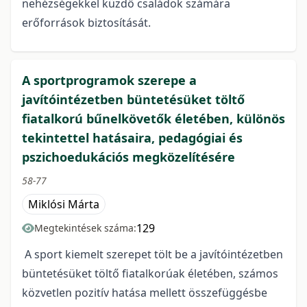
nehézségekkel küzdő családok számára
erőforrások biztosítását.
A sportprogramok szerepe a
javítóintézetben büntetésüket töltő
fiatalkorú bűnelkövetők életében, különös
tekintettel hatásaira, pedagógiai és
pszichoedukációs megközelítésére
58-77
Miklósi Márta
129
Megtekintések száma:
A sport kiemelt szerepet tölt be a javítóintézetben
büntetésüket töltő fiatalkorúak életében, számos
közvetlen pozitív hatása mellett összefüggésbe