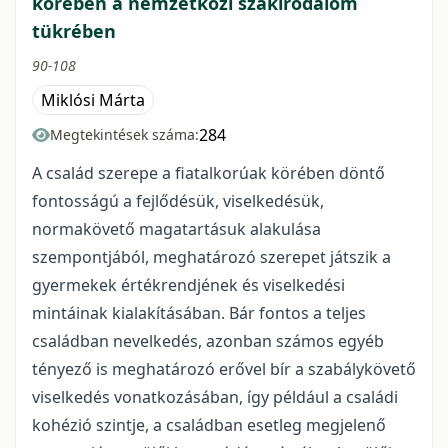
körében a nemzetközi szakirodalom
tükrében
90-108
Miklósi Márta
284
Megtekintések száma:
A család szerepe a fiatalkorúak körében döntő
fontosságú a fejlődésük, viselkedésük,
normakövető magatartásuk alakulása
szempontjából, meghatározó szerepet játszik a
gyermekek értékrendjének és viselkedési
mintáinak kialakításában. Bár fontos a teljes
családban nevelkedés, azonban számos egyéb
tényező is meghatározó erővel bír a szabálykövető
viselkedés vonatkozásában, így például a családi
kohézió szintje, a családban esetleg megjelenő