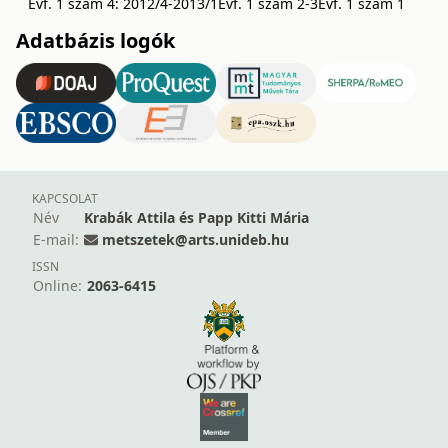
Évf. 1 szám 4: 2012/4-2013/1
Évf. 1 szám 2-3
Évf. 1 szám 1
Adatbázis logók
KAPCSOLAT
Név
Krabák Attila és Papp Kitti Mária
E-mail:
metszetek@arts.unideb.hu
ISSN
Online:
2063-6415