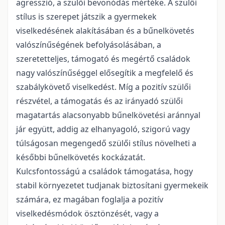
agresszió, a szülői bevonódás mértéke. A szülői
stílus is szerepet játszik a gyermekek
viselkedésének alakításában és a bűnelkövetés
valószínűségének befolyásolásában, a
szeretetteljes, támogató és megértő családok
nagy valószínűséggel elősegítik a megfelelő és
szabálykövető viselkedést. Míg a pozitív szülői
részvétel, a támogatás és az irányadó szülői
magatartás alacsonyabb bűnelkövetési aránnyal
jár együtt, addig az elhanyagoló, szigorú vagy
túlságosan megengedő szülői stílus növelheti a
későbbi bűnelkövetés kockázatát.
Kulcsfontosságú a családok támogatása, hogy
stabil környezetet tudjanak biztosítani gyermekeik
számára, ez magában foglalja a pozitív
viselkedésmódok ösztönzését, vagy a