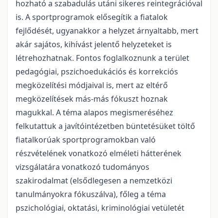
hozható a szabadulás utáni sikeres reintegrációval
is. A sportprogramok elősegítik a fiatalok
fejlődését, ugyanakkor a helyzet árnyaltabb, mert
akár sajátos, kihívást jelentő helyzeteket is
létrehozhatnak. Fontos foglalkoznunk a terület
pedagógiai, pszichoedukációs és korrekciós
megközelítési módjaival is, mert az eltérő
megközelítések más-más fókuszt hoznak
magukkal. A téma alapos megismeréséhez
felkutattuk a javítóintézetben büntetésüket töltő
fiatalkorúak sportprogramokban való
részvételének vonatkozó elméleti hátterének
vizsgálatára vonatkozó tudományos
szakirodalmat (elsődlegesen a nemzetközi
tanulmányokra fókuszálva), főleg a téma
pszichológiai, oktatási, kriminológiai vetületét