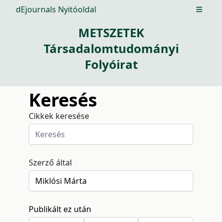
dEjournals Nyitóoldal
Open m
METSZETEK
Társadalomtudományi
Folyóirat
Keresés
Cikkek keresése
Szerző által
Publikált ez után