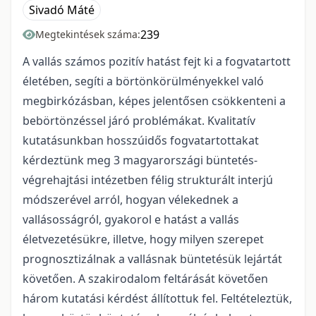
Sivadó Máté
239
Megtekintések száma:
A vallás számos pozitív hatást fejt ki a fogvatartott
életében, segíti a börtönkörülményekkel való
megbirkózásban, képes jelentősen csökkenteni a
bebörtönzéssel járó problémákat. Kvalitatív
kutatásunkban hosszúidős fogvatartottakat
kérdeztünk meg 3 magyarországi büntetés-
végrehajtási intézetben félig strukturált interjú
módszerével arról, hogyan vélekednek a
vallásosságról, gyakorol e hatást a vallás
életvezetésükre, illetve, hogy milyen szerepet
prognosztizálnak a vallásnak büntetésük lejártát
követően. A szakirodalom feltárását követően
három kutatási kérdést állítottuk fel. Feltételeztük,