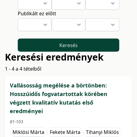
Publikált ez előtt
Keresés
Keresési eredmények
1 - 4 a 4 tételből
Vallásosság megélése a börtönben:
Hosszúidős fogvatartottak körében
végzett kvalitatív kutatás első
eredményei
81-103
Miklósi Márta
Fekete Márta
Tihanyi Miklós