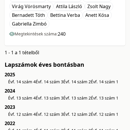
Virág Vörösmarty
Attila László
Zsolt Nagy
Bernadett Tóth
Bettina Verba
Anett Kósa
Gabriella Zimbó
240
Megtekintések száma:
1 - 1 a 1 tételből
Lapszámok éves bontásban
2025
Évf. 14 szám 4
Évf. 14 szám 3
Évf. 14 szám 2
Évf. 14 szám 1
2024
Évf. 13 szám 4
Évf. 13 szám 3
Évf. 13 szám 2
Évf. 13 szám 1
2023
Évf. 12 szám 4
Évf. 12 szám 3
Évf. 12 szám 2
Évf. 12 szám 1
2022