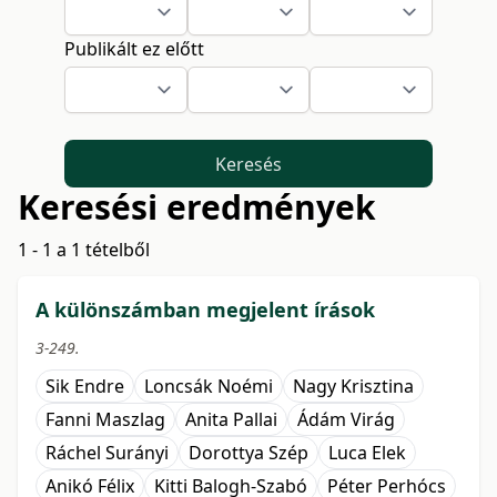
Publikált ez előtt
Keresés
Keresési eredmények
1 - 1 a 1 tételből
A különszámban megjelent írások
3-249.
Sik Endre
Loncsák Noémi
Nagy Krisztina
Fanni Maszlag
Anita Pallai
Ádám Virág
Ráchel Surányi
Dorottya Szép
Luca Elek
Anikó Félix
Kitti Balogh-Szabó
Péter Perhócs