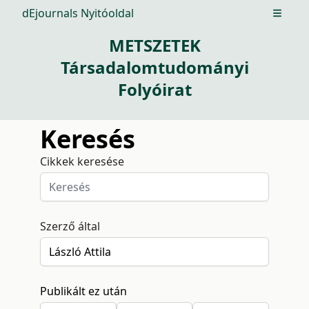
dEjournals Nyitóoldal
Open m
METSZETEK
Társadalomtudományi
Folyóirat
Keresés
Cikkek keresése
Szerző által
Publikált ez után