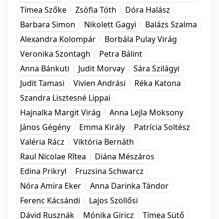
Tímea Szőke
Zsófia Tóth
Dóra Halász
Barbara Simon
Nikolett Gagyi
Balázs Szalma
Alexandra Kolompár
Borbála Pulay Virág
Veronika Szontagh
Petra Bálint
Anna Bánkuti
Judit Morvay
Sára Szilágyi
Judit Tamasi
Vivien Andrási
Réka Katona
Szandra Lisztesné Lippai
Hajnalka Margit Virág
Anna Lejla Moksony
János Gégény
Emma Király
Patrícia Soltész
Valéria Rácz
Viktória Bernáth
Raul Nicolae Rîtea
Diána Mészáros
Edina Prikryl
Fruzsina Schwarcz
Nóra Amira Eker
Anna Darinka Tándor
Ferenc Kácsándi
Lajos Szöllősi
Dávid Rusznák
Mónika Giricz
Tímea Sütő