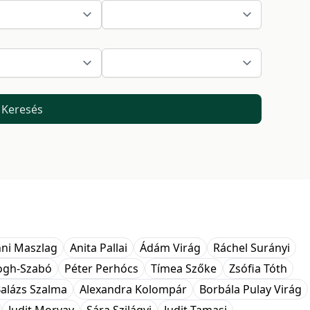
Keresés
ni Maszlag
Anita Pallai
Ádám Virág
Ráchel Surányi
logh-Szabó
Péter Perhócs
Tímea Szőke
Zsófia Tóth
alázs Szalma
Alexandra Kolompár
Borbála Pulay Virág