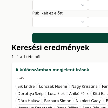
Publikált ez előtt
Keresési eredmények
1 - 1 a 1 tételből
A különszámban megjelent írások
3-249.
Sik Endre
Loncsák Noémi
Nagy Krisztina
Fan
Dorottya Szép
Luca Elek
Anikó Félix
Kitti Ba
Dóra Halász
Barbara Simon
Nikolett Gagyi
B