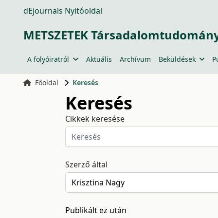
dEjournals Nyitóoldal
METSZETEK Társadalomtudományi
A folyóiratról
Aktuális
Archívum
Beküldések
P
Főoldal
Keresés
Keresés
Cikkek keresése
Szerző által
Publikált ez után