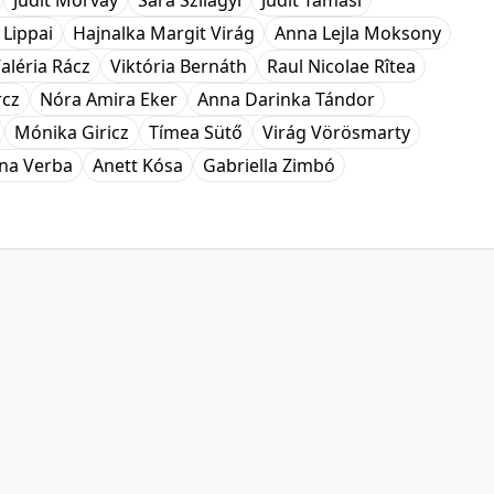
Judit Morvay
Sára Szilágyi
Judit Tamasi
 Lippai
Hajnalka Margit Virág
Anna Lejla Moksony
aléria Rácz
Viktória Bernáth
Raul Nicolae Rîtea
rcz
Nóra Amira Eker
Anna Darinka Tándor
Mónika Giricz
Tímea Sütő
Virág Vörösmarty
ina Verba
Anett Kósa
Gabriella Zimbó