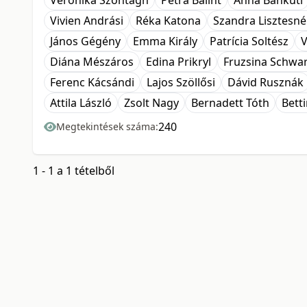
Veronika Szontagh
Petra Bálint
Anna Bánkuti
Vivien Andrási
Réka Katona
Szandra Lisztesné
János Gégény
Emma Király
Patrícia Soltész
V
Diána Mészáros
Edina Prikryl
Fruzsina Schwa
Ferenc Kácsándi
Lajos Szöllősi
Dávid Rusznák
Attila László
Zsolt Nagy
Bernadett Tóth
Bett
240
Megtekintések száma:
1 - 1 a 1 tételből