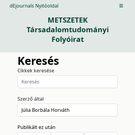
dEjournals Nyitóoldal
Open m
METSZETEK
Társadalomtudományi
Folyóirat
Keresés
Cikkek keresése
Szerző által
Publikált ez után