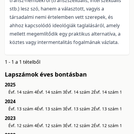
transz-neműekről (transzszexuális, interszexuális
stb.) lesz szó, hanem a választott, vagyis a
társadalmi nemi értelemben vett szerepek, és
ahhoz kapcsolódó ideológiák taglalásáról, amely
mellett megemlítődik egy praktikus alternatíva, a
köztes vagy intermentalitás fogalmának vázlata.
1 - 1 a 1 tételből
Lapszámok éves bontásban
2025
Évf. 14 szám 4
Évf. 14 szám 3
Évf. 14 szám 2
Évf. 14 szám 1
2024
Évf. 13 szám 4
Évf. 13 szám 3
Évf. 13 szám 2
Évf. 13 szám 1
2023
Évf. 12 szám 4
Évf. 12 szám 3
Évf. 12 szám 2
Évf. 12 szám 1