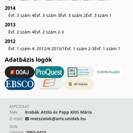
2014
Évf. 3 szám 4
Évf. 3 szám 3
Évf. 3 szám 2
Évf. 3 szám 1
2013
Évf. 2 szám 4
Évf. 2 szám 2-3
2012
Évf. 1 szám 4: 2012/4-2013/1
Évf. 1 szám 2-3
Évf. 1 szám 1
Adatbázis logók
KAPCSOLAT
Név
Krabák Attila és Papp Kitti Mária
E-mail:
metszetek@arts.unideb.hu
ISSN
Online:
2063-6415