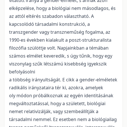
vitatott iránya a gender-elmélet, s annak azon
elképzelése, hogy a biológiai nem másodlagos, és
az attól eltérés szabadon választható. A
kapcsolódó társadalmi konstrukció, a
transzgender vagy transzneműség fogalma, az
1990-es években kialakult a poszt-strukturalista
filozófia szülöttje volt. Napjainkban a témában
számos elmélet keveredik, s úgy tűnik, hogy egy
viszonylag szűk létszámú kisebbség igyekszik
befolyásolni
a többség irányultságát. E cikk a gender-elméletek
radikális irányzataira tér ki, azokra, amelyek
oly módon próbálkoznak az egyén identitásának
megváltoztatással, hogy a született, biológiai
nemet relativizálják, vagy szembeállítják a
társadalmi nemmel. Ez esetben nem a biológiailag