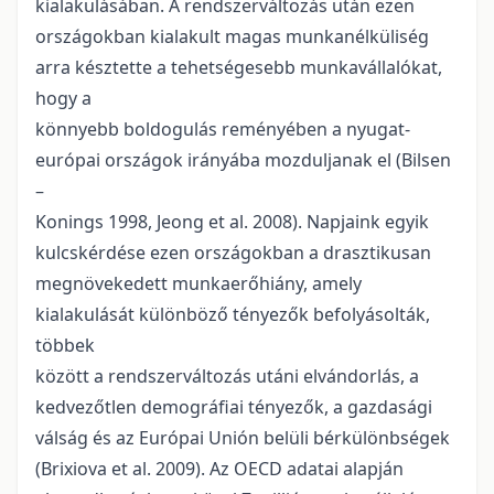
kialakulásában. A rendszerváltozás után ezen
országokban kialakult magas munkanélküliség
arra késztette a tehetségesebb munkavállalókat,
hogy a
könnyebb boldogulás reményében a nyugat-
európai országok irányába mozduljanak el (Bilsen
–
Konings 1998, Jeong et al. 2008). Napjaink egyik
kulcskérdése ezen országokban a drasztikusan
megnövekedett munkaerőhiány, amely
kialakulását különböző tényezők befolyásolták,
többek
között a rendszerváltozás utáni elvándorlás, a
kedvezőtlen demográfiai tényezők, a gazdasági
válság és az Európai Unión belüli bérkülönbségek
(Brixiova et al. 2009). Az OECD adatai alapján