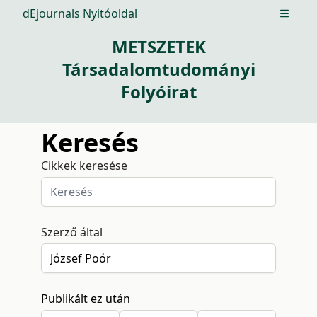
dEjournals Nyitóoldal
Open m
METSZETEK
Társadalomtudományi
Folyóirat
Keresés
Cikkek keresése
Szerző által
Publikált ez után