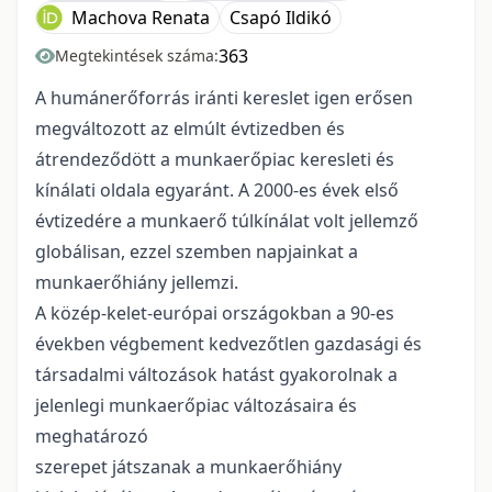
Machova Renata
Csapó Ildikó
363
Megtekintések száma:
A humánerőforrás iránti kereslet igen erősen
megváltozott az elmúlt évtizedben és
átrendeződött a munkaerőpiac keresleti és
kínálati oldala egyaránt. A 2000-es évek első
évtizedére a munkaerő túlkínálat volt jellemző
globálisan, ezzel szemben napjainkat a
munkaerőhiány jellemzi.
A közép-kelet-európai országokban a 90-es
években végbement kedvezőtlen gazdasági és
társadalmi változások hatást gyakorolnak a
jelenlegi munkaerőpiac változásaira és
meghatározó
szerepet játszanak a munkaerőhiány