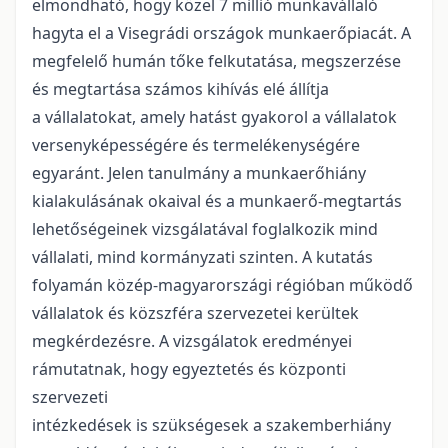
elmondható, hogy közel 7 millió munkavállaló
hagyta el a Visegrádi országok munkaerőpiacát. A
megfelelő humán tőke felkutatása, megszerzése
és megtartása számos kihívás elé állítja
a vállalatokat, amely hatást gyakorol a vállalatok
versenyképességére és termelékenységére
egyaránt. Jelen tanulmány a munkaerőhiány
kialakulásának okaival és a munkaerő-megtartás
lehetőségeinek vizsgálatával foglalkozik mind
vállalati, mind kormányzati szinten. A kutatás
folyamán közép-magyarországi régióban működő
vállalatok és közszféra szervezetei kerültek
megkérdezésre. A vizsgálatok eredményei
rámutatnak, hogy egyeztetés és központi
szervezeti
intézkedések is szükségesek a szakemberhiány