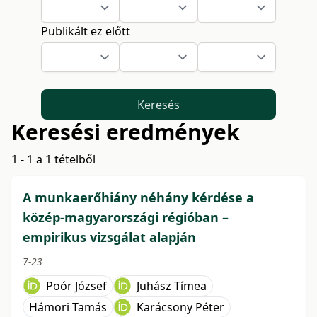
Publikált ez előtt
Keresés
Keresési eredmények
1 - 1 a 1 tételből
A munkaerőhiány néhány kérdése a
közép-magyarországi régióban –
empirikus vizsgálat alapján
7-23
Poór József
Juhász Tímea
Hámori Tamás
Karácsony Péter